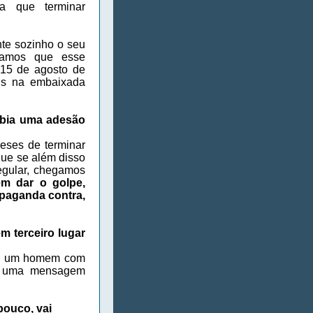
a que terminar
nte sozinho o seu
hamos que esse
15 de agosto de
s na embaixada
ebia uma adesão
eses de terminar
que se além disso
egular, chegamos
m dar o golpe,
paganda contra,
m terceiro lugar
ado um homem com
ia uma mensagem
pouco, vai