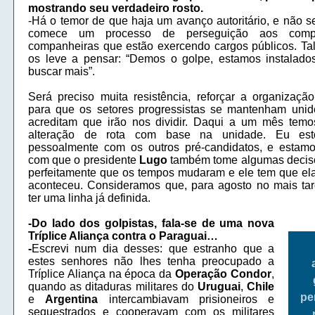
mostrando seu verdadeiro rosto.
-Há o temor de que haja um avanço autoritário, e não s
comece um processo de perseguição aos comp
companheiras que estão exercendo cargos públicos. Tal
os leve a pensar: “Demos o golpe, estamos instalado
buscar mais”.
Será preciso muita resistência, reforçar a organização
para que os setores progressistas se mantenham uni
acreditam que irão nos dividir. Daqui a um mês tem
alteração de rota com base na unidade. Eu est
pessoalmente com os outros pré-candidatos, e estamo
com que o presidente
Lugo
também tome algumas decis
perfeitamente que os tempos mudaram e ele tem que el
aconteceu. Consideramos que, para agosto no mais tar
ter uma linha já definida.
-Do lado dos golpistas, fala-se de uma nova
Tríplice Aliança contra o Paraguai…
-
Escrevi num dia desses: que estranho que a
estes senhores não lhes tenha preocupado a
Tríplice Aliança na época da
Operação Condor
,
quando as ditaduras militares do
Uruguai
,
Chile
pe
e
Argentina
intercambiavam prisioneiros e
sequestrados e cooperavam com os militares