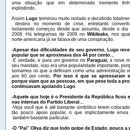
uma situação que em determinado momento tinh
explodindo.
Assim
Lugo
terminou muito isolado e decidindo totalme
destino no momento de crise, entretanto conven
isolamento começou desde que assumiu, desde o dia 
2008. Há telegramas de 2009 no
Wikileaks,
nos quai
norte-americana já se falava de uma conspiração.
-Apesar das dificuldades de seu governo, Lugo rec
popular que se aproximava dos 44 por cento…
-É verdade, e para um governo no
Paraguai,
a nove m
seu mandato, isso era uma popularidade importante, por
somamos os que a definiam como uma administração r
aos 60 por cento.
Por isso é que se apressaram e
porque viam que as pessoas, em que pese toda a pro
continuavam apoiando Lugo
.
-Aquele que hoje é o Presidente da República ficou e
nas internas do Partido Liberal…
-Veja você que é até bastante simbólico terem coloc
tão pouco apoio popular, o que implicitamente env
também bastante particular.
-O “Pai” Oliva diz que todo golpe de Estado, pouco a 