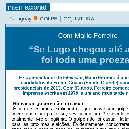
internacional
●
Paraguay
GOLPE │ COjUNTURA
Com
Mario Ferreiro
“Se Lugo chegou até a
foi toda uma proez
Ex apresentador de televisão, Mario Ferreiro é um 
candidatos da Frente Guasú (Frente Grande) para
presidenciais de 2013. Com 53 anos, Ferreiro começo
imprensa escrita em 1979, e um ano mais tarde na
-Houve um golpe e não foi casual…
-É o que estamos explicando: aqui houve um golpe i
interrompeu um processo, destituindo um Presidente e
totalmente livre e legítima. O golpe não foi casual, fa
para as próximas eleições. Evidentemente concorreram