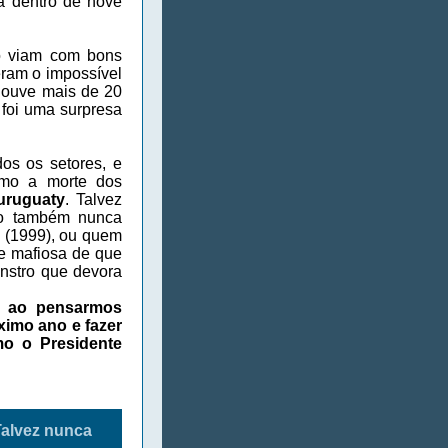
ia dentro de nove
o viam com bons
eram o impossível
houve mais de 20
e foi uma surpresa
dos os setores, e
omo a morte dos
uruguaty
. Talvez
mo também nunca
” (1999), ou quem
se mafiosa de que
nstro que devora
, ao pensarmos
ximo ano e fazer
mo o Presidente
Talvez nunca