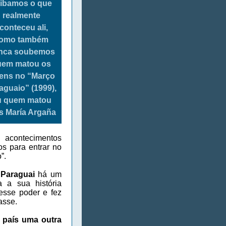
ibamos o que
realmente
conteceu ali,
omo também
nca soubemos
uem matou os
vens no “Março
aguaio” (1999),
u quem matou
s María Argaña
s acontecimentos
s para entrar no
”.
o
Paraguai
há um
 a sua história
esse poder e fez
asse.
e país uma outra