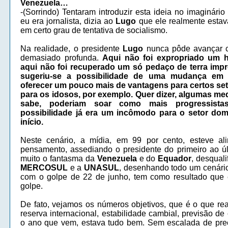
Venezuela…
-(Sorrindo) Tentaram introduzir esta ideia no imaginário
eu era jornalista, dizia ao
Lugo
que ele realmente esta
em certo grau de tentativa de socialismo.
Na realidade, o presidente
Lugo
nunca pôde avançar 
demasiado profunda.
Aqui não foi expropriado um he
aqui não foi recuperado um só pedaço de terra impr
sugeriu-se a possibilidade de uma mudança em t
oferecer um pouco mais de vantagens para certos set
para os idosos, por exemplo. Quer dizer, algumas m
sabe, poderiam soar como mais progressist
possibilidade já era um incômodo para o setor dom
início.
Neste cenário, a mídia, em 99 por cento, esteve al
pensamento, assediando o presidente do primeiro ao úl
muito o fantasma da
Venezuela
e do
Equador
, desqual
MERCOSUL
e a
UNASUL
, desenhando todo um cenário
com o golpe de 22 de junho, tem como resultado que 
golpe.
De fato, vejamos os números objetivos, que é o que re
reserva internacional, estabilidade cambial, previsão de
o ano que vem, estava tudo bem. Sem escalada de pre