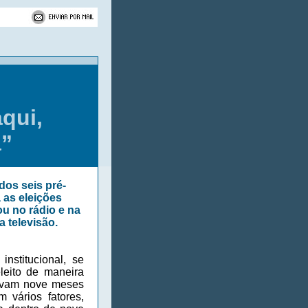
qui,
a”
dos seis pré-
 as eleições
u no rádio e na
 televisão.
nstitucional, se
leito de maneira
ltavam nove meses
 vários fatores,