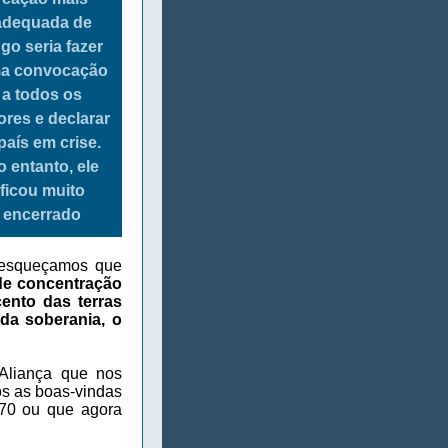
adequada de
go seria fazer
a convocação
a todos os
ores e declarar
país em crise.
o entanto, ele
ficou muito
encerrado
s esqueçamos que
de concentração
ento das terras
 da soberania, o
Aliança que nos
s as boas-vindas
 70 ou que agora