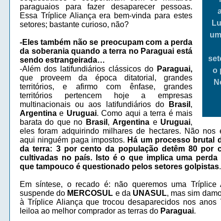
paraguaios para fazer desaparecer pessoas.
Essa Tríplice Aliança era bem-vinda para estes
Lu
setores; bastante curioso, não?
um
-Eles também não se preocupam com a perda
da soberania quando a terra no Paraguai está
set
sendo estrangeirada…
-Além dos latifundiários clássicos do
Paraguai,
o 
que proveem da época ditatorial, grandes
N
territórios, e afirmo com ênfase, grandes
territórios pertencem hoje a empresas
multinacionais ou aos latifundiários do
Brasil
,
Argentina
e
Uruguai
. Como aqui a terra é mais
barata do que no
Brasil
,
Argentina
e
Uruguai
,
eles foram adquirindo milhares de hectares. Não no
aqui ninguém paga impostos.
Há um processo brutal 
da terra: 3 por cento da população detêm 80 por c
cultivadas no país. Isto é o que implica uma perda
que tampouco é questionado pelos setores golpistas
.
Em síntese, o recado é: não queremos uma Tríplice 
suspende do
MERCOSUL
e da
UNASUL
, mas sim damo
à Tríplice Aliança que trocou desaparecidos nos anos
leiloa ao melhor comprador as terras do
Paraguai
.