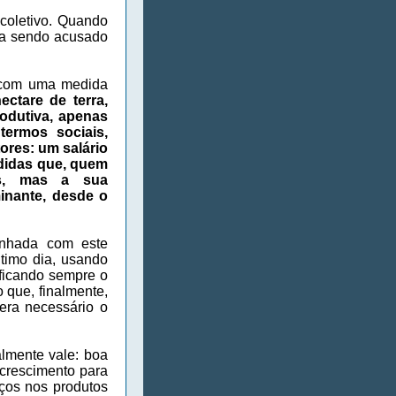
 coletivo. Quando
va sendo acusado
com uma medida
ctare de terra,
odutiva, apenas
ermos sociais,
ores: um salário
edidas que, quem
as, mas a sua
inante, desde o
inhada com este
timo dia, usando
ificando sempre o
 que, finalmente,
era necessário o
almente vale: boa
 crescimento para
ços nos produtos