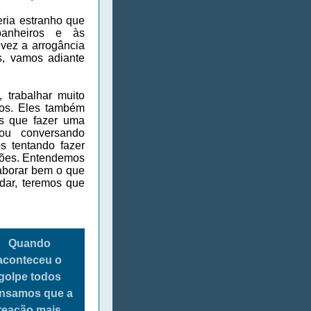
eria estranho que
anheiros e às
vez a arrogância
s, vamos adiante
, trabalhar muito
dos. Eles também
os que fazer uma
ou conversando
s tentando fazer
ões. Entendemos
aborar bem o que
dar, teremos que
Quando
aconteceu o
golpe todos
nsamos que a
reação mais