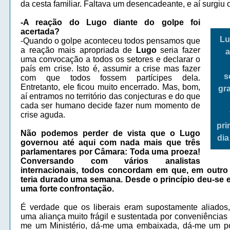
da cesta familiar. Faltava um desencadeante, e aí surgiu 
-A reação do Lugo diante do golpe foi
acertada?
Lu
-Quando o golpe aconteceu todos pensamos que
a reação mais apropriada de
Lugo
seria fazer
a
uma convocação a todos os setores e declarar o
país em crise. Isto é, assumir a crise mas fazer
s
com que todos fossem partícipes dela.
Entretanto, ele ficou muito encerrado. Mas, bom,
gra
aí entramos no território das conjecturas e do que
cada ser humano decide fazer num momento de
crise aguda.
pri
Não podemos perder de vista que o Lugo
dia
governou até aqui com nada mais que três
parlamentares por Câmara: Toda uma proeza!
Conversando com vários analistas
internacionais, todos concordam em que, em outro
teria durado uma semana. Desde o princípio deu-se 
uma forte confrontação.
É verdade que os liberais eram supostamente aliados
uma aliança muito frágil e sustentada por conveniências 
me um Ministério, dá-me uma embaixada, dá-me um po