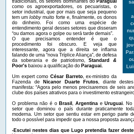
tradicionais, os setores dominantes do
Paraguai
sa
como os agroexportadores, os pecuaristas, o
setor industrial, que por mais que seja pequeno
a
tem um
lobby
muito forte e, finalmente, os donos
do dinheiro. Foi como uma espécie de
c
entendimento geral desses setores que disseram
nu
“ou damos agora o golpe ou será tarde demais”.
q
O que precisamos entender é que o
procedimento foi obscuro. E veja que
jo
interessante, agora que a direita se inflama
Par
falando de uma “nova Tríplice Aliança”, de defesa
o
da soberania e de patriotismo,
Standard
&
Poor's
baixou a qualificação do
Paraguai.
Lui
Um expert como
César Barreto
, ex-ministro da
Fazenda de
Nicanor Duarte Frutos
,
diante deste
manifesta:
“Agora pelo menos precisaremos de seis ano
clube dos países atrativos para o investimento estrangeiro
O problema não é o
Brasil
,
Argentina
e
Uruguai
. N
setor que dominou o país durante praticamente toda
moderna. Um setor que sentiu estar em perigo parte d
todo o possível para impedir que a nossa proposta avanç
-Escutei nestes dias que Lugo pretendia fazer dest