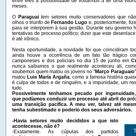
entre eles a possibilidade de voltarmos a ter uma vitór
meses.
O
Paraguai
tem setores muito conservadores que nã
olhos o triunfo de
Fernando Lugo
e, posteriormente, fiz
para se interporem à sua gestão. Durante seu governo 
tentativas de processo político; dizer que este desenlac
é até irônico.
Nesta oportunidade, a novidade foi que coincidiram to
ainda houve a ocorrência de um fato tão trágico c
camponeses e dos policiais no dia 15 de junho em
C
nunca saibamos o que realmente aconteceu ali, co
soubemos quem matou os jovens no “
Março Paraguaio
matou
Luis María
Argaña
, como a famosa história qua
é culpa de todos e de ninguém, e a impunidade, um mo
tudo.
Possivelmente tenhamos pecado por ingenuidade
que podíamos conduzir um processo até abril do pró
uma transição pacífica. A meu ver, talvez até mes
tenha subestimado o poderio dos seus adversários.
-Havia setores muito decididos a que isto
acontecesse, não é?
-Exatamente. As cúpulas dos partidos