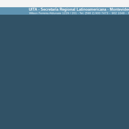
UITA - Secretaría Regional Latinoamericana - Montevide
Wilson Ferreira Aldunate 1229 / 201 - Tel. (598 2) 900 7473 - 902 1048 -