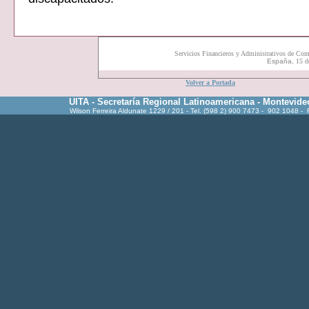
Servicios Financieros y Administrativos de Com
España,
15 d
Volver a Portada
UITA - Secretaría Regional Latinoamericana - Montevide
Wilson Ferreira Aldunate 1229 / 201 - Tel. (598 2) 900 7473 - 902 1048 -