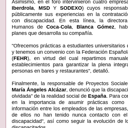
Asimismo, en el foro intervinieron cuatro empres
Iberdrola
,
MSD
Y
SODEXO
) cuyos responsab
públicamente sus experiencias en la contrataci
con discapacidad. En esta línea, la directo
Humanos de
Coca
-
Cola
,
Blanca
Gómez
, hab
planes que desarrolla su compañía.
"Ofrecemos prácticas a estudiantes universitarios 
y tenemos un convenio con la Federación Español
(
FEHR
), en virtud del cual repartimos manuale
establecimientos para garantizar la plena integ
personas en bares y restaurantes", detalló.
Finalmente, la responsable de Proyectos Sociale
María
Ángeles
Alcázar
, denunció que la discapac
olvidada" de la realidad social de
España
. Para com
en la importancia de asumir prácticas como 
información entre los empleados de las empresas
de ellos no han tenido nunca contacto con e
discapacidad", así como seguir la evolución de l
discapacitados.