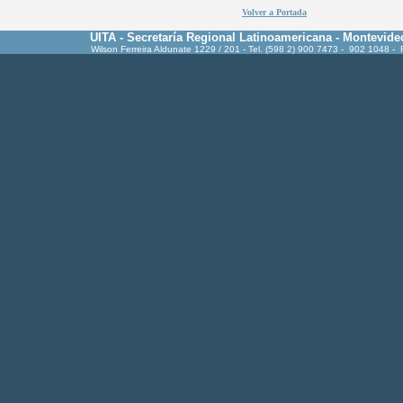
Volver a Portada
UITA - Secretaría Regional Latinoamericana - Montevide
Wilson Ferreira Aldunate 1229 / 201 - Tel. (598 2) 900 7473 - 902 1048 -