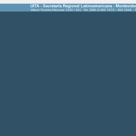
UITA - Secretaría Regional Latinoamericana - Montevide
Wilson Ferreira Aldunate 1229 / 201 - Tel. (598 2) 900 7473 - 902 1048 -