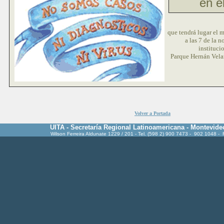
en e
que tendrá lugar el 
a las 7 de la n
instituci
Parque Hernán Vela
Volver a Portada
UITA - Secretaría Regional Latinoamericana - Montevide
Wilson Ferreira Aldunate 1229 / 201 - Tel. (598 2) 900 7473 - 902 1048 -