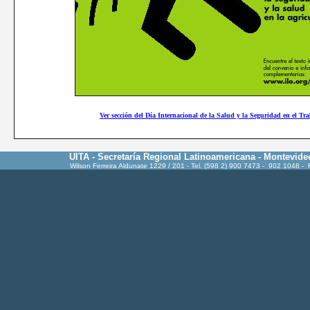
Ver sección del Día Internacional de la Salud y la Seguridad en el Tr
UITA - Secretaría Regional Latinoamericana - Montevide
Wilson Ferreira Aldunate 1229 / 201 - Tel. (598 2) 900 7473 - 902 1048 -