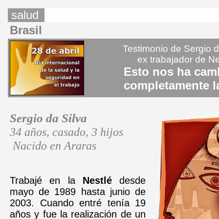
salud
Brasil
Testimonio de Sergio d
ex trabajador de Ne
Esto nos ha cam
completamente l
Sergio da Silva
34 años, casado, 3 hijos
Nacido en Araras
Trabajé en la
Nestlé
desde
mayo de 1989 hasta junio de
2003. Cuando entré tenía 19
años y fue la realización de un