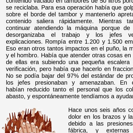
contenido vaciado en tambores de 50 litros por
se reciclaba. Para esa operación había que gol
sobre el borde del tambor y mantenerlo apret
contenido saliera rápidamente. Mientras t
continuar atendiendo la máquina porque de 
desorganizaba el trabajo y los jefes v
explicaciones. Rompía entre 1.200 y 1.500 emb
Eso eran otros tantos impactos en el puño, la 
y el hombro. Había que atender otras cosas en
de ellas era subiendo una pequeña escalera
verificación, pero había que hacerlo en fracci
No se podía bajar del 97% del estándar de pr
los jefes presionaban y amenazaban. En 
habían reducido tanto el personal que los c
abasto, y espontáneamente tendíamos a ayuda
Hace unos seis años c
dolor en los brazos y la
debido a las presiones
fábrica, y externa