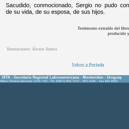
Sacudido, conmocionado, Sergio no pudo con
de su vida, de su esposa, de sus hijos.
Testimonio extraído del libr
producido 
Ilustraciones: Álvaro Santos
Volver a Portada
UITA - Secretaría Regional Latinoamericana - Montevideo - Uruguay
Wilson Ferreira Aldunate 1229 / 201 - Tel. (598 2) 900 7473 - 902 1048 - Fax 903 0905