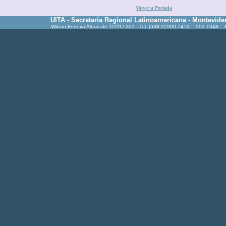
Volver a Portada
UITA - Secretaría Regional Latinoamericana - Montevide
Wilson Ferreira Aldunate 1229 / 201 - Tel. (598 2) 900 7473 - 902 1048 -