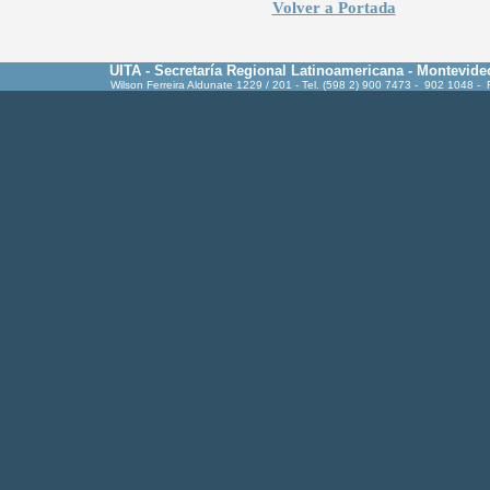
Volver a Portada
UITA - Secretaría Regional Latinoamericana - Montevide
Wilson Ferreira Aldunate 1229 / 201 - Tel. (598 2) 900 7473 - 902 1048 -