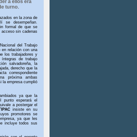
r a ellos era
de turno.
lazados en la zona de
llí se desempeñan.
ión formal de que se
su acceso sin cadenas
Nacional del Trabajo
o en relación con una
e los trabajadores y
 íntegras de trabajo
ión salvadoreña, la
ajada, derecho que la
cta correspondiente
ana próxima ambas
si la empresa cumplió
cambiados ya que la
l punto esperará el
uivale a postergar el
TIPAC
insiste en su
 cuyos promotores se
 empresa, ya que les
ue incluye todos sus
irán con el gerente