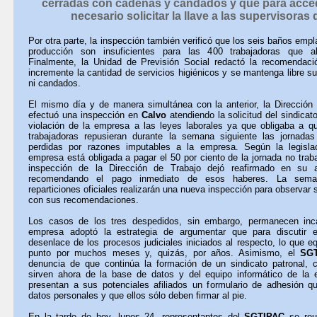
cerradas con cadenas y candados y que para accede
necesario solicitar la llave a las supervisoras 
Por otra parte, la inspección también verificó que los seis baños emp
producción son insuficientes para las 400 trabajadoras que a
Finalmente, la Unidad de Previsión Social redactó la recomendac
incremente la cantidad de servicios higiénicos y se mantenga libre 
ni candados.
El mismo día y de manera simultánea con la anterior, la Dirección 
efectuó una inspección en
Calvo
atendiendo la solicitud del sindicat
violación de la empresa a las leyes laborales ya que obligaba a qu
trabajadoras repusieran durante la semana siguiente las jornadas
perdidas por razones imputables a la empresa. Según la legislac
empresa está obligada a pagar el 50 por ciento de la jornada no trab
inspección de la Dirección de Trabajo dejó reafirmado en su a
recomendando el pago inmediato de esos haberes. La sem
reparticiones oficiales realizarán una nueva inspección para observar 
con sus recomendaciones.
Los casos de los tres despedidos, sin embargo, permanecen in
empresa adoptó la estrategia de argumentar que para discutir e
desenlace de los procesos judiciales iniciados al respecto, lo que eq
punto por muchos meses y, quizás, por años. Asimismo, el
SG
denuncia de que continúa la formación de un sindicato patronal,
sirven ahora de la base de datos y del equipo informático de la
presentan a sus potenciales afiliados un formulario de adhesión q
datos personales y que ellos sólo deben firmar al pie.
En la tarde de hoy, lunes 24, representantes del
SGTIPAC
se reun