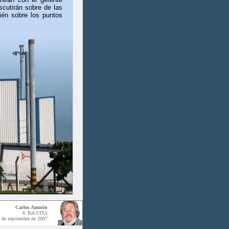
scutirán sobre de las
ién sobre los puntos
Carlos Amorín
© Rel-UITA
 de septiembre de 2007