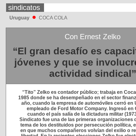
sindicatos
●
Uruguay
COCA COLA
Con Ernest Zelko
“El gran desafío es capaci
jóvenes y que se involucr
actividad sindical
“Tito” Zelko es contador público; trabaja en Coc
1985 donde se ha desempeñado en el sector finanz
año, cuando la empresa de automóviles cerró en 
empleado de Ford Motor Company. Ingresó en 
cuando el país salía de la dictadura militar (197
Sindicato fue una de las primeras organizaciones 
tema de los destituidos por persecución política
en que muchos compañeros volvían del exilio o r
libertad. En la recientes elecciones Zelko fue elec