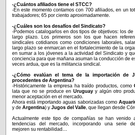
-¿Cuántos afiliados tiene el STCC?
-En este momento contamos con 700 afiliados, en un to
trabajadores; 65 por ciento aproximadamente.
-¿Cuáles son los desafíos del Sindicato?
-Podemos catalogarlos en dos tipos de objetivos: los de
largo plazo. Los primeros son los que hacen refere
sindicales cotidianos como condiciones laborales, salari
largo plazo se enmarcan en el fortalecimiento de la orga
en sumar a los jóvenes a la actividad del Sindicato y 
conciencia para que mañana asuman la conducción de es
veces ardua, que es la militancia sindical.
-¿Cómo evalúan el tema de la importación de Ju
procedentes de Argentina?
-Históricamente la empresa ha traído productos, como
lata que no se produce en
Uruguay
y algún otro prod
menor aceptación en el mercado.
Ahora está importando aguas saborizadas como
Aquari
y de
Argentina
) y
Jugos del Valle
, que llegan desde Có
Actualmente este tipo de compañías se han venido 
tendencias del mercado, incorporando una serie d
mejoren su rentabilidad…