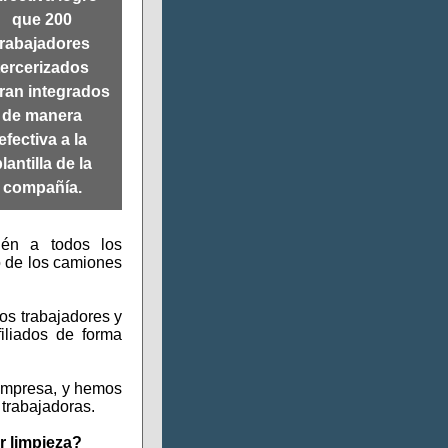
que 200
trabajadores
tercerizados
ran integrados
de manera
efectiva a la
lantilla de la
compañía.
ién a todos los
o de los camiones
os trabajadores y
iliados de forma
 empresa, y hemos
 trabajadoras.
r limpieza?