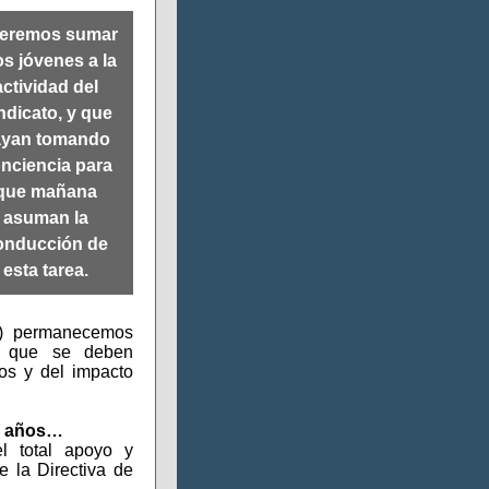
eremos sumar
os jóvenes a la
actividad del
ndicato, y que
ayan tomando
nciencia para
que mañana
asuman la
onducción de
esta tarea.
) permanecemos
as que se deben
tos y del impacto
s años…
l total apoyo y
e la Directiva de