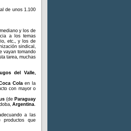
tal de unos 1.100
 mediano y los de
ncia a los temas
o, etc., y los de
nización sindical,
que vayan tomando
ta tarea, muchas
gos del Valle,
Coca Cola
en la
ucto con mayor o
us
(de
Paraguay
rdoba,
Argentina
.
adecuando a las
e productos que