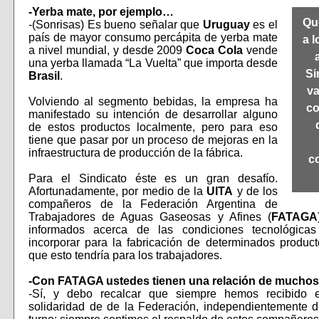
-Yerba mate, por ejemplo…
Qu
-(Sonrisas) Es bueno señalar que
Uruguay
es el
país de mayor consumo percápita de yerba mate
a l
a nivel mundial, y desde 2009
Coca Cola
vende
una yerba llamada “La Vuelta” que importa desde
Si
Brasil
.
v
Volviendo al segmento bebidas, la empresa ha
co
manifestado su intención de desarrollar alguno
de estos productos localmente, pero para eso
tiene que pasar por un proceso de mejoras en la
infraestructura de producción de la fábrica.
c
Para el Sindicato éste es un gran desafío.
Afortunadamente, por medio de la
UITA
y de los
compañeros de la Federación Argentina de
Trabajadores de Aguas Gaseosas y Afines (
FATAGA
informados acerca de las condiciones tecnológic
incorporar para la fabricación de determinados produc
que esto tendría para los trabajadores.
-Con FATAGA ustedes tienen una relación de mucho
-Sí, y debo recalcar que siempre hemos recibido e
solidaridad de de la Federación, independientemente d