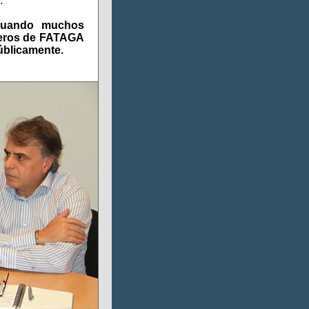
.
 cuando muchos
añeros de FATAGA
úblicamente.