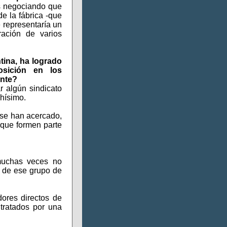
s negociando que
e la fábrica -que
 representaría un
oración de varios
tina, ha logrado
posición en los
ente?
 algún sindicato
hísimo.
se han acercado,
que formen parte
 muchas veces no
a de ese grupo de
ores directos de
ntratados por una