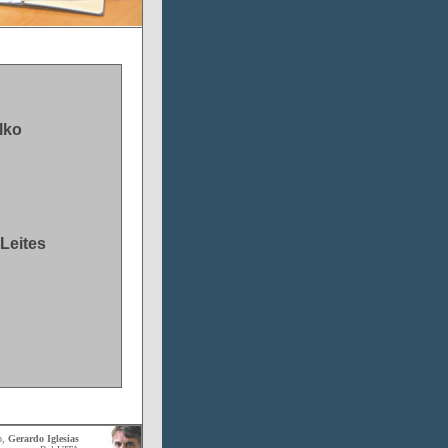
lko
Leites
o,
Gerardo Iglesias