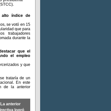
(STCC).
 alto índice de
dos, se votó en 15
ularidad que para
os trabajadores
 tomada durante la
destacar que el
tando el empleo
ercerizados y que
e trataría de un
acional. En este
 de la anterior
La anterior
irectiva logró