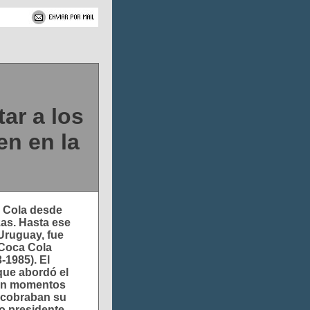
tar a los
en en la
”
a Cola desde
as. Hasta ese
Uruguay, fue
Coca Cola
3-1985). El
que abordó el
, en momentos
ecobraban su
to presidente