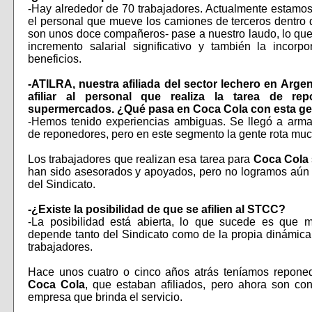
-Hay alrededor de 70 trabajadores. Actualmente estamo
el personal que mueve los camiones de terceros dentro d
son unos doce compañeros- pase a nuestro laudo, lo que
incremento salarial significativo y también la incorp
beneficios.
-ATILRA, nuestra afiliada del sector lechero en Argen
afiliar al personal que realiza la tarea de re
supermercados. ¿Qué pasa en Coca Cola con esta g
-Hemos tenido experiencias ambiguas. Se llegó a armar
de reponedores, pero en este segmento la gente rota muc
Los trabajadores que realizan esa tarea para
Coca Cola
han sido asesorados y apoyados, pero no logramos aún 
del Sindicato.
-¿Existe la posibilidad de que se afilien al STCC?
-La posibilidad está abierta, lo que sucede es que
depende tanto del Sindicato como de la propia dinámic
trabajadores.
Hace unos cuatro o cinco años atrás teníamos reponed
Coca Cola
, que estaban afiliados, pero ahora son co
empresa que brinda el servicio.