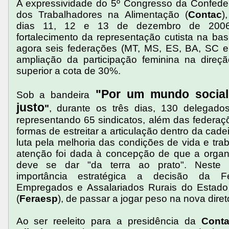
A expressividade do 5º Congresso da Confede
dos Trabalhadores na Alimentação (
Contac
)
dias 11, 12 e 13 de dezembro de 2006, 
fortalecimento da representação cutista na ba
agora seis federações (MT, MS, ES, BA, SC 
ampliação da participação feminina na direçã
superior a cota de 30%.
"Por um mundo socia
Sob a bandeira
justo
"
, durante os três dias, 130 delegado
representando 65 sindicatos, além das federa
formas de estreitar a articulação dentro da cade
luta pela melhoria das condições de vida e trab
atenção foi dada à concepção de que a organi
deve se dar "da terra ao prato". Neste 
importância estratégica a decisão da F
Empregados e Assalariados Rurais do Estad
(
Feraesp
), de passar a jogar peso na nova direto
Ao ser reeleito para a presidência da
Cont