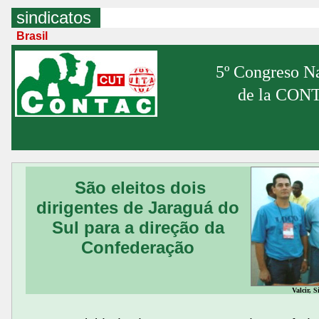
sindicatos
Brasil
5º Congreso N
de la CON
São eleitos dois
dirigentes de Jaraguá do
Sul para a direção da
Confederação
Valcir, S