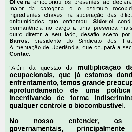
Oliveira
emocionou os presentes ao declarar
maior da categoria e o estímulo recebi
ingredientes chaves na superação das difi
enfermidades que enfrentou.
Siderlei
condi
permanência no cargo a uma presença mais
outro diretor a seu lado, desafio aceito po
Barros
, presidente do Sindicato dos Tra
Alimentação de Uberlândia, que ocupará a secr
Contac
.
multiplicação 
"Além da questão da
ocupacionais, que já estamos dan
enfrentamento, temos grande preocu
aprofundamento de uma políti
incentivando de forma indiscrim
qualquer controle o biocombustível
.
No nosso entender, os in
governamentais, principalmen