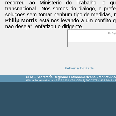
recorreu ao Ministério do Trabalho, o q
transnacional. “Nós somos do diálogo, e prefe
soluções sem tomar nenhum tipo de medidas, m
Philip Morris
está nos levando a um conflito 
não deseja”, enfatizou o dirigente.
Da Arg
Volver a Portada
UITA - Secretaría Regional Latinoamericana - Montevide
Wilson Ferreira Aldunate 1229 / 201 - Tel. (598 2) 900 7473 - 902 1048 -