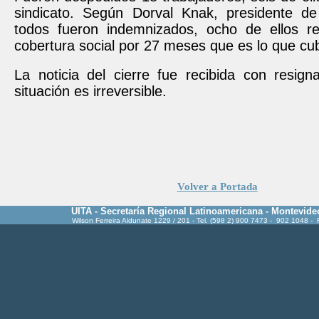
sindicato. Según Dorval Knak, presidente de
todos fueron indemnizados, ocho de ellos r
cobertura social por 27 meses que es lo que cub
La noticia del cierre fue recibida con resign
situación es irreversible.
Volver a Portada
UITA - Secretaría Regional Latinoamericana - Montevide
Wilson Ferreira Aldunate 1229 / 201 - Tel. (598 2) 900 7473 - 902 1048 -