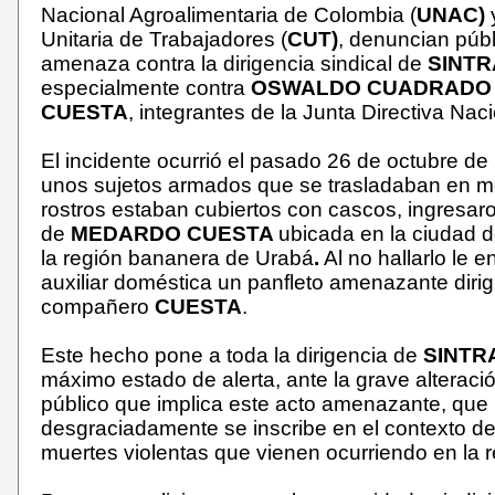
Nacional Agroalimentaria de Colombia (
UNAC)
y
Unitaria de Trabajadores (
CUT)
, denuncian púb
amenaza contra la dirigencia sindical de
SINT
especialmente contra
OSWALDO CUADRAD
CUESTA
, integrantes de la Junta Directiva Naci
El incidente ocurrió el pasado 26 de octubre d
unos sujetos armados que se trasladaban en m
rostros estaban cubiertos con cascos, ingresaro
de
MEDARDO CUESTA
ubicada en la ciudad d
la región bananera de Urabá
.
Al no hallarlo le e
auxiliar doméstica un panfleto amenazante dirig
compañero
CUESTA
.
Este hecho pone a toda la dirigencia de
SINTR
máximo estado de alerta, ante la grave alteraci
público que implica este acto amenazante, que
desgraciadamente se inscribe en el contexto de
muertes violentas que vienen ocurriendo en la r