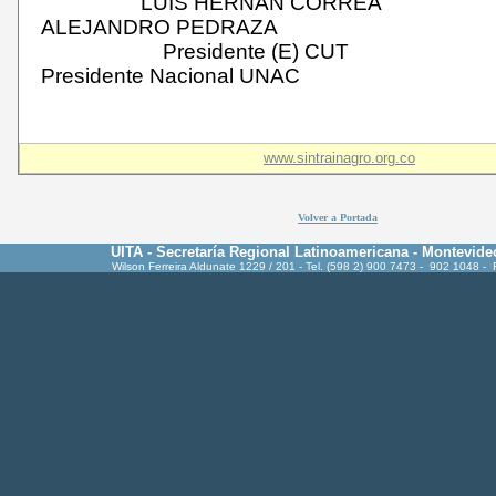
LUIS HERNÁN CORREA 
ALEJANDRO PEDRAZA
Presidente (E) C
Presidente Nacional UNAC
www.sintrainagro.org.co
Volver a Portada
UITA - Secretaría Regional Latinoamericana - Montevide
Wilson Ferreira Aldunate 1229 / 201 - Tel. (598 2) 900 7473 - 902 1048 -