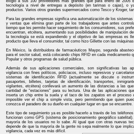
exigió a sus 100 proveedores más grandes que para enero de 2005 d
tecnología a nivel de entregas a depósito (en tarimas o cajas), o 
productos. Varios otros grandes supermercados como Tesco y Kroger, ta
Para las grandes empresas significa una automatización de los sistemas 
y ventas que elimina gran parte de los trabajadores que antes control
tiempo que les permite hacer seguimiento de los consumidores, sus pref
encuentran, etcétera, aumentando sus posibilidades de manipulación d
la tecnología se está expandiendo y el objetivo de las empresas es ll
producto que lleva el consumidor, tal como hizo Gillette con las máquinas
En México, la distribuidora de farmacéuticos Maypo, segunda abaste
para el sector salud, está colocando chips RFID en cada medicamento q
Popular y otros programas de salud pública.
Además de sus aplicaciones comerciales, son significativas las a
vigilancia con fines políticos, policíacos, incluso represivos y carcelario
sistemas de identificación RFID (actualmente se discute o instru
pasaportes, billetes, tarjetas de identificación, transportes, inmigrant
vigilantes, etcétera) conllevará un aumento de las distancias a las qu
cantidad de "estaciones" para su lectura. Una de las aplicaciones 
inserta un chip entre la suela y el taco de los zapatos en el proceso 
imposible ver el chip a simple vista, pero permitiendo que quien pued
conozca el paradero de su dueño en cualquier lugar en que se encuentre.
Este tipo de seguimiento ya es posible hacerlo a través de los teléfonos
funcionan como GPS (sistema de posicionamiento geográfico satelital)
mayoría de los usuarios no lo sabe. Al igual que con otras nuevas tec
depende de que la mayoría de la gente no sepa realmente lo que implic
vigilancia, cada vez es más difícil.