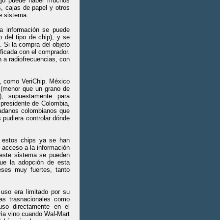
ajo puede haber muchos
 cajas de papel y otros
te sistema.
la información se puede
 del tipo de chip), y se
. Si la compra del objeto
ificada con el comprador.
 a radiofrecuencias, con
, como VeriChip. México
o (menor que un grano de
), supuestamente para
 presidente de Colombia,
udadanos colombianos que
s pudiera controlar dónde
r estos chips ya se han
 acceso a la información
 este sistema se pueden
ue la adopción de esta
eses muy fuertes, tanto
so era limitado por su
sas trasnacionales como
luso directamente en el
tria vino cuando Wal-Mart