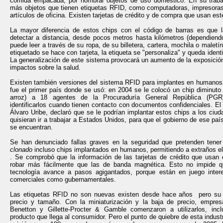
comida empacada, por nombrar objetos de uso doméstico. En su trab
más objetos que tienen etiquetas RFID, como computadoras, impresoras,
artículos de oficina. Existen tarjetas de crédito y de compra que usan es
La mayor diferencia de estos chips con el código de barras es que 
detectar a distancia, desde pocos metros hasta kilómetros (dependiendo
puede leer a través de su ropa, de su billetera, cartera, mochila o maletín
etiquetado se hace con tarjeta, la etiqueta se "personaliza" y queda ident
La generalización de este sistema provocará un aumento de la exposición
impactos sobre la salud.
Existen también versiones del sistema RFID para implantes en humanos
fue el primer país donde se usó: en 2004 se le colocó un chip diminut
arroz) a 18 agentes de la Procuraduría General República (PGR
identificarlos cuando tienen contacto con documentos confidenciales. El
Álvaro Uribe, declaró que se le podrían implantar estos chips a los ci
quisieran ir a trabajar a Estados Unidos, para que el gobierno de ese paí
se encuentran.
Se han denunciado fallas graves en la seguridad que pretenden tene
clonado
incluso chips implantados en humanos, permitiendo a extraños el
. Se comprobó que la información de las tarjetas de crédito que usan
robar más fácilmente que las de banda magnética. Esto no impide q
tecnología avance a pasos agigantados, porque están en juego inter
comerciales como gubernamentales.
Las etiquetas RFID no son nuevas existen desde hace años pero su u
precio y tamaño. Con la miniaturización y la baja de precio, empre
Benetton y Gillette-Procter & Gamble comenzaron a utilizarlos, inc
producto que llega al consumidor. Pero el punto de quiebre de esta indus