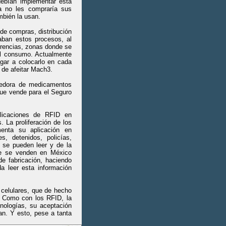
ebían implementar esta
ya no les compraría sus
mbién la usan.
de compras, distribución
aban estos procesos, al
erencias, zonas donde se
el consumo. Actualmente
egar a colocarlo en cada
 de afeitar Mach3.
cedora de medicamentos
ue vende para el Seguro
plicaciones de RFID en
s. La proliferación de los
menta su aplicación en
es, detenidos, policías,
e se pueden leer y de la
que se venden en México
de fabricación, haciendo
a leer esta información
 celulares, que de hecho
. Como con los RFID, la
nologías, su aceptación
an. Y esto, pese a tanta