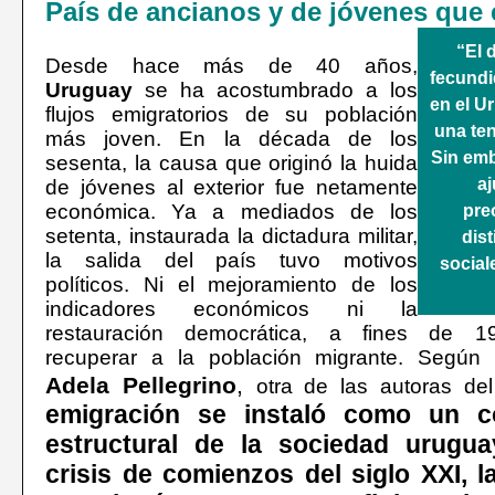
País de ancianos y de jóvenes que
“El 
Desde hace más de 40 años,
fecundi
Uruguay
se ha acostumbrado a los
en el U
flujos emigratorios de su población
una ten
más joven. En la década de los
Sin emb
sesenta, la causa que originó la huida
aj
de jóvenes al exterior fue netamente
económica. Ya a mediados de los
pre
setenta, instaurada la dictadura militar,
dis
la salida del país tuvo motivos
sociale
políticos. Ni el mejoramiento de los
indicadores económicos ni la
restauración democrática, a fines de 19
recuperar a la población migrante. Según
Adela Pellegrino
,
otra de las autoras del
emigración se instaló como un 
estructural de la sociedad urugua
crisis de comienzos del siglo XXI, l