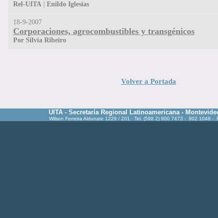
Rel-UITA
|
Enildo Iglesias
18-9-2007
Corporaciones, agrocombustibles y transgénicos
Por Silvia Ribeiro
Volver a Portada
UITA - Secretaría Regional Latinoamericana - Montevide
Wilson Ferreira Aldunate 1229 / 201 - Tel. (598 2) 900 7473 - 902 1048 -