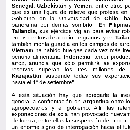
Senegal
,
Uzbekistán
y
Yemen
, entre otros p
que es una figura de relieve que profesa en
Gobierno en la Universidad de
Chile
, ha
panorama por demás sombrío: "En
Filipina
Tailandia
, sus ejércitos vigilan para evitar r
en los centros de acopio de granos, y en
Taila
también monta guardia en los campos de arro
Vietnam
ha habido huelgas cada vez más frec
penuria alimentaria.
Indonesia
, tercer produc
arroz, anuncia que sólo permitirá las export
reservas superan los tres millones de 
Kazajastán
suspende todas sus exportacio
hasta el 1º de setiembre".
A esta situación hay que agregarle la ines
genera la confrontación en
Argentina
entre l
agropecuarios y el gobierno. Allí, las rete
exportaciones de soja han provocado nueva
de fuerza, entre ellas la suspensión de embarq
un enorme signo de interrogación hacia el fut