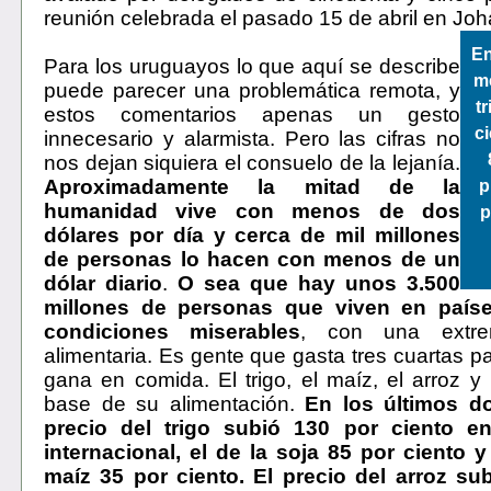
reunión celebrada el pasado 15 de abril en Jo
En
Para los uruguayos lo que aquí se describe
me
puede parecer una problemática remota, y
t
estos comentarios apenas un gesto
ci
innecesario y alarmista. Pero las cifras no
nos dejan siquiera el consuelo de la lejanía.
Aproximadamente la mitad de la
p
humanidad vive con menos de dos
p
dólares por día y cerca de mil millones
de personas lo hacen con menos de un
dólar diario
.
O sea que hay unos
3.500
millones de personas que viven en país
condiciones miserables
, con una extrem
alimentaria. Es gente que gasta tres cuartas p
gana en comida. El trigo, el maíz, el arroz y 
base de su alimentación.
En los últimos d
precio del trigo subió 130 por ciento e
internacional, el de la soja 85 por ciento y
maíz 35 por ciento. El precio del arroz su