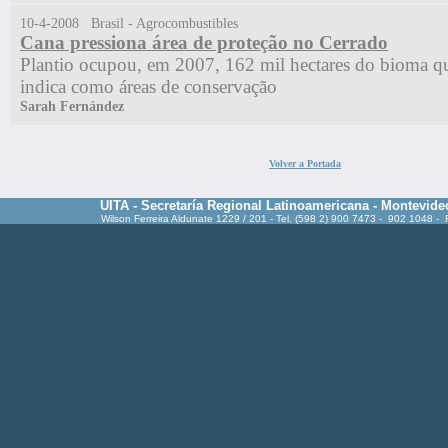
10-4-2008 Brasil - Agrocombustibles
Cana pressiona área de proteção no Cerrado
Plantio ocupou, em 2007, 162 mil hectares do bioma q
indica como áreas de conservação
Sarah Fernández
Volver a Portada
UITA - Secretaría Regional Latinoamericana - Montevide
Wilson Ferreira Aldunate 1229 / 201 - Tel. (598 2) 900 7473 - 902 1048 -