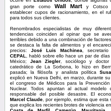
ocurre en
Estados Unidos
, donde algunas
Wall Mart
gran porte como
y Cotsco h
establecer cupos de racionamiento, en el ru
para todos sus clientes.
Renombrados especialistas de muy diferen
tendencias coinciden al opinar que se ave
terribles debido a una combinación de factores
se destaca la falta de alimentos y el encarec
precios:
José Luis Machinea
, secretario
CEPAL
, habló sobre ello hace un par de día
México;
Jean Ziegler
, sociólogo y doctor
catedrático de La Sorbona, lo hizo en Be
pasada; la filósofa y analista política
Sus
explicó en Nueva Delhi, en marzo, durante su
el congreso de Médicos para la Prevención
Nuclear. Todos apuntan al actual modelo 
responsable del posible desastre. El econo
Marcel Claude
, por ejemplo, estima que esta 
que explica los recientes brotes de violencia e
Costa de Marfil
,
Camerún
,
Mauritania
,