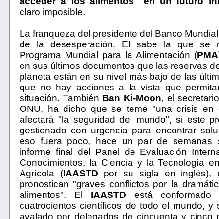
acceder a los alimentos" en un futuro in
claro imposible.
La franqueza del presidente del Banco Mundial 
de la desesperación. El sabe la que se n
Programa Mundial para la Alimentación (
PMA
en sus últimos documentos que las reservas de
planeta están en su nivel más bajo de las últi
que no hay acciones a la vista que permitan
situación. También
Ban Ki-Moon
, el secretari
ONU, ha dicho que se teme "una crisis en
afectará "la seguridad del mundo", si este 
gestionado con urgencia para encontrar solu
eso fuera poco, hace un par de semanas s
informe final del Panel de Evaluación Intern
Conocimientos, la Ciencia y la Tecnología en
Agrícola (
IAASTD
por su sigla en inglés
),
pronostican "graves conflictos por la dramát
alimentos". El
IAASTD
está conformado
cuatrocientos científicos de todo el mundo, y 
avalado por delegados de cincuenta y cinco 