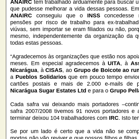
ANAIRC
tem trabalhado arduamente para buscar u
que pudesse melhorar a vida dessas pessoas. E
ANAIRC
conseguiu que o
INSS
concedesse 
pensões por risco de trabalho para ex-trabalha
viúvas, sem importar se eram filiados ou não, po
mesmo, independentemente da organização da qu
todas estas pessoas.
“Agradecemos às organizações que estão nos apoia
meses. Em especial agradecemos à
UITA
, à
Ass
Nicarágua
, à
CISAS
, ao
Grupo de Boicote ao ru
a
Pueblos Solidarios
que em pouco tempo enviou
cartões postais e mais de 2.000 e-mails de p
Nicarágua Sugar Estates Ltd
e para o
Grupo Pell
Cada safra vai deixando mais portadores –cont
safra 2007/2008 tivemos 91 novos portadores e
terminar deixou 104 trabalhadores com
IRC
. Isto t
Se por um lado é certo que a vida não se comp
mortos não vão reviver e que nossos filhos e filhas