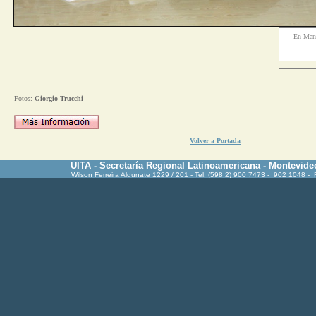
En Man
Fotos:
Giorgio
Trucchi
Volver a Portada
UITA - Secretaría Regional Latinoamericana - Montevide
Wilson Ferreira Aldunate 1229 / 201 - Tel. (598 2) 900 7473 - 902 1048 -