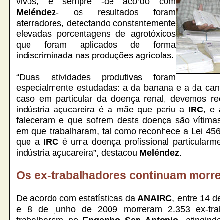
vivos, e sempre -de acordo com
Meléndez
- os resultados foram
aterradores, detectando constantemente
elevadas porcentagens de agrotóxicos
que foram aplicados de forma
indiscriminada nas produções agrícolas.
“Duas atividades produtivas foram
especialmente estudadas: a da banana e a da can
caso em particular da doença renal, devemos r
indústria açucareira é a mãe que pariu a
IRC
, e
faleceram e que sofrem desta doença são vítima
em que trabalharam, tal como reconhece a Lei 456
que a
IRC
é uma doença profissional particularm
indústria açucareira”, destacou
Meléndez
.
Os ex-trabalhadores continuam morr
De acordo com estatísticas da
ANAIRC
, entre 14 
e 8 de junho de 2009 morreram 2.353 ex-tra
trabalharam no
Engenho San Antonio
, atingin