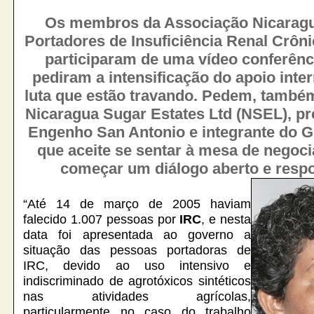
Os membros da Associação Nicarag
Portadores de Insuficiência Renal Crôn
participaram de uma vídeo conferênc
pediram a intensificação do apoio inte
luta que estão travando. Pedem, també
Nicaragua Sugar Estates Ltd (NSEL), pro
Engenho San Antonio e integrante do G
que aceite se sentar à mesa de negoc
começar um diálogo aberto e respo
“Até 14 de março de 2005 haviam
falecido 1.007 pessoas por
IRC
, e nesta
data foi apresentada ao governo a
situação das pessoas portadoras de
IRC, devido ao uso intensivo e
indiscriminado de agrotóxicos sintéticos
nas atividades agrícolas,
particularmente no caso do trabalho