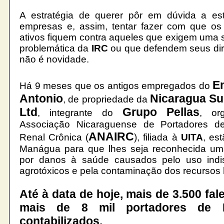
A estratégia de querer pôr em dúvida a est
empresas e, assim, tentar fazer com que os 
ativos fiquem contra aqueles que exigem uma 
problemática da
IRC
ou que defendem seus dire
não é novidade.
E
Há 9 meses que os antigos empregados do
Antonio
Nicaragua
Su
, de propriedade da
Ltd
Grupo
Pellas
, integrante do
, or
Associação Nicaraguense de Portadores de 
ANAIRC
Renal Crônica (
), filiada à
UITA
, es
Manágua
para que lhes seja reconhecida um
por danos à saúde causados pelo uso indi
agrotóxicos e pela contaminação dos recursos h
Até à data de hoje, mais de 3.500 fa
mais de 8 mil portadores de 
contabilizados.