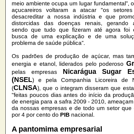
meio ambiente ocupa um lugar fundamental”, 
açucareiros voltaram a atacar "os setor
desacreditar a nossa indústria e que pro
distorcidas das doenças renais, gerando 
sendo que tudo que fizeram até agora foi o
busca de uma explicação e de uma soluç
problema de
saúde pública”.
Os padrões de produção de açúcar, mas tam
G
energia e etanol, liderados pelo poderoso
Nicarágua
Sugar
E
pelas empresas
(
NSEL
) e pela Companhia Licoreira de 
CLNSA
(
), que o integram disseram que est
"feitas poucos dias antes do início da produç
de energia para a safra 2009 - 2010, ameaçam
da nossas empresas e de todo um setor que 
por 4 por cento do
PIB
nacional.
A
pantomima empresarial