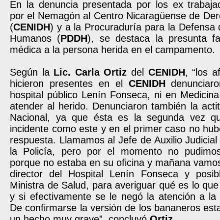
En la denuncia presentada por los ex trabaja
por el Nemagón al Centro Nicaragüense de D
(
CENIDH
) y a la Procuraduría para la Defensa
Humanos (
PDDH
), se destaca la presunta fa
médica a la persona herida en el campamento.
Según la
Lic. Carla Ortiz
del
CENIDH
, “los 
hicieron presentes en el
CENIDH
denunciaro
hospital público Lenín Fonseca, ni en Medicina
atender al herido. Denunciaron también la actit
Nacional, ya que ésta es la segunda vez qu
incidente como este y en el primer caso no hub
respuesta. Llamamos al Jefe de Auxilio Judicial 
la Policía, pero por el momento no pudimos
porque no estaba en su oficina y mañana vamos
director del Hospital Lenín Fonseca y posi
Ministra de Salud, para averiguar qué es lo qu
y si efectivamente se le negó la atención a la
De confirmarse la versión de los bananeros est
un hecho muy grave”, concluyó
Ortiz
.