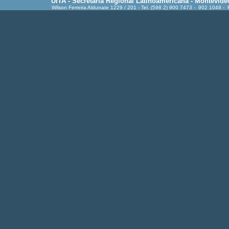
UITA - Secretaría Regional Latinoamericana - Montevide
Wilson Ferreira Aldunate 1229 / 201 - Tel. (598 2) 900 7473 - 902 1048 -