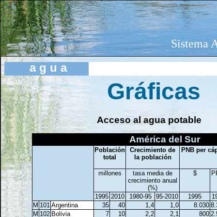
Sistema A
a
g
u a
Gráficas
Acceso al agua potable
América del Sur
Población
Crecimiento de
PNB per cáp
total
la población
millones
tasa media de
$
P
crecimiento anual
(%)
1995
2010
1980-95
95-2010
1995
1
M
101
Argentina
35
40
1,4
1,0
8.030
8.
M
102
Bolivia
7
10
2,2
2,1
800
2.