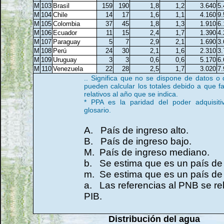
M
103
Brasil
159
190
1,8
1,2
3.640
5.
M
104
Chile
14
17
1,6
1,1
4.160
9.
M
105
Colombia
37
45
1,8
1,3
1.910
6.
M
106
Ecuador
11
15
2,4
1,7
1.390
4.
M
107
Paraguay
5
7
2,9
2,1
1.690
3.
M
108
Perú
24
30
2,1
1,6
2.310
3.
M
109
Uruguay
3
3
0,6
0,6
5.170
6.
M
110
Venezuela
22
28
2,5
1,7
3.020
7.
.. Significa que no se dispone de datos o
pueden calcular los totales debido a que fa
relativos al año que se indica.
* PPA es la paridad del poder adquisiti
glosario.
A. País de ingreso alto.
B. País de ingreso bajo.
M. País de ingreso mediano.
b. Se estima que es un país de 
m. Se estima que es un país de
a. Las referencias al PNB se re
PIB.
Distribución del agua