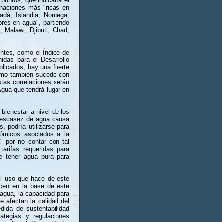
untos, que indicaría el
 naciones más "ricas en
dá, Islandia, Noruega,
res en agua", partiendo
a, Malawi, Djibuti, Chad,
entes, como el Índice de
idas para el Desarrollo
blicados, hay una fuerte
como también sucede con
stas correlaciones serán
Agua que tendrá lugar en
 bienestar a nivel de los
a escasez de agua causa
 podría utilizarse para
nómicos asociados a la
 por no contar con tal
arifas requeridas para
e tener agua pura para
el uso que hace de este
acen en la base de este
 agua, la capacidad para
e afectan la calidad del
ida de sustentabilidad
ategias y regulaciones