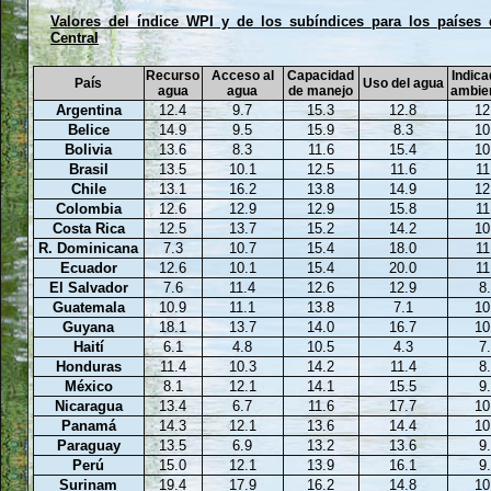
Valores del índice WPI y de los subíndices para los países
Central
Recurso
Acceso al
Capacidad
Indic
País
Uso del agua
agua
agua
de manejo
ambie
Argentina
12.4
9.7
15.3
12.8
12
Belice
14.9
9.5
15.9
8.3
10
Bolivia
13.6
8.3
11.6
15.4
10
Brasil
13.5
10.1
12.5
11.6
11
Chile
13.1
16.2
13.8
14.9
12
Colombia
12.6
12.9
12.9
15.8
11
Costa Rica
12.5
13.7
15.2
14.2
10
R. Dominicana
7.3
10.7
15.4
18.0
11
Ecuador
12.6
10.1
15.4
20.0
11
El Salvador
7.6
11.4
12.6
12.9
8
Guatemala
10.9
11.1
13.8
7.1
10
Guyana
18.1
13.7
14.0
16.7
10
Haití
6.1
4.8
10.5
4.3
7
Honduras
11.4
10.3
14.2
11.4
8
México
8.1
12.1
14.1
15.5
9
Nicaragua
13.4
6.7
11.6
17.7
10
Panamá
14.3
12.1
13.6
14.4
10
Paraguay
13.5
6.9
13.2
13.6
9
Perú
15.0
12.1
13.9
16.1
9
Surinam
19.4
17.9
16.2
14.8
10