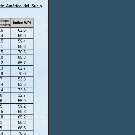
 de América del Sur y
adores
Índice WPI
ntales
.6
62.8
.4
59.0
.5
59.4
.1
58.8
.5
70.5
.0
65.3
.2
65.7
.3
62.7
.9
70.0
.7
53.3
.4
53.3
.4
72.8
.0
32.7
.6
55.9
.5
59.2
.5
59.8
.8
65.2
.1
56.3
.5
66.5
.4
78.6