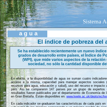
Sistema A
a
g
u a
El índice de pobreza del
Se ha establecido recientemente un nuevo índic
grados de desarrollo entre países, el Índice de 
(WPI), que mide varios aspectos de la relación
sociedad, no sólo la cantidad disponible de
En efecto, a la disponibilidad de agua se suman cuatro indicadore
acceso a la misma, capacidad para manejar aspectos sociales 
recursos para agua, educación y salud), uso del recurso e impacto 
país. Así se compararon 147 países por un grupo de expertos e
resultados fueron publicados por el departamento de Economía de l
en Gran Bretaña. Están disponibles en:
www.keele.ac.uk/depts/ec/ke
En cada indicador se graduaron las características de cada país en