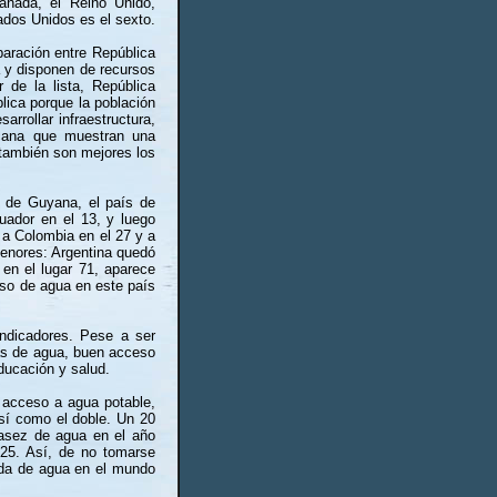
anadá, el Reino Unido,
ados Unidos es el sexto.
paración entre República
 y disponen de recursos
 de la lista, República
ica porque la población
rrollar infraestructura,
icana que muestran una
 también son mejores los
e de Guyana, el país de
uador en el 13, y luego
 a Colombia en el 27 y a
enores: Argentina quedó
 en el lugar 71, aparece
uso de agua en este país
ndicadores. Pese a ser
as de agua, buen acceso
ducación y salud.
 acceso a agua potable,
así como el doble. Un 20
casez de agua en el año
025. Así, de no tomarse
nda de agua en el mundo