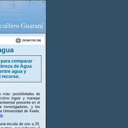
cuífero Guaraní
 agua
e para comparar
Pobreza de Agua
 entre agua y
l recurso.
s más: posibilidades de
(cómo lograr y manejar
ambiental presente en el
 investigadores, y los
a Universidad de Keele,
rp
.
 una escala de uno a 20,