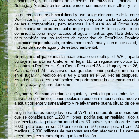
ambientales, y el número de especies amenazadas. Finlandia, C
Noruega y Austria son los cinco países con índices más altos, y Est
La diferencia entre disponibilidad y uso surge claramente de la com
Dominicana y Haití. Las dos naciones comparten la isla La Española
de agua comparables, pero mientras Haití está en el último lugar
Dominicana se ubica en mucho mejor posición. Esto en parte se expl
dominicana tiene mejor acceso al agua, mientras que Haití debe desa
pero también por los índices de capacidad de República Domin
población mejor educada, relativamente más rica y con mejor salud;
índices de uso de agua y de estado ambiental.
Si miramos el panorama latinoamericano que refleja el WPI, apart
puntaje más alto es Chile, en el lugar 11. Enseguida se coloca Ec
hallamos a Perú en el 19, a Costa Rica en el 23, a Uruguay en el 26,
Panamá en el 28. Los países más grandes tienen puntajes mucho m
en el lugar 44, México en el 64 y Brasil en el 69. Recién después,
Estados Unidos. Esto se explica en parte porque la eficiencia en el 
es muy baja, y ocurre derroche.
Guyana y Surinam quedan en quinto y sexto lugar en todos los i
países en desarrollo, tienen población pequeña y abundantes reserv
a agua corriente y saneamiento y relativamente buena situación de e
Según los datos recogidos para el WPI, el número de personas sin
que se considera son 1.200 millones, podría ser, en realidad, algo 
por ciento de la población mundial en 30 países ya sufrían de es
2000, pero podrían ser 30 por ciento en 50 países para el año 2
medidas, 2.300 millones de personas estarían afectadas. La dema
crece tres veces más rápido que la población.