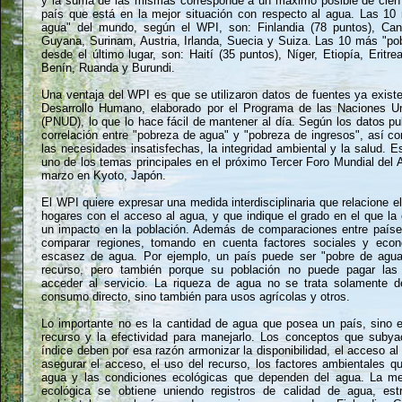
y la suma de las mismas corresponde a un máximo posible de cien p
país que está en la mejor situación con respecto al agua. Las 10
agua" del mundo, según el WPI, son: Finlandia (78 puntos), Cana
Guyana, Surinam, Austria, Irlanda, Suecia y Suiza. Las 10 más "pob
desde el último lugar, son: Haití (35 puntos), Níger, Etiopía, Eritre
Benín, Ruanda y Burundi.
Una ventaja del WPI es que se utilizaron datos de fuentes ya exist
Desarrollo Humano, elaborado por el Programa de las Naciones Un
(PNUD), lo que lo hace fácil de mantener al día. Según los datos pu
correlación entre "pobreza de agua" y "pobreza de ingresos", así 
las necesidades insatisfechas, la integridad ambiental y la salud. E
uno de los temas principales en el próximo Tercer Foro Mundial del 
marzo en Kyoto, Japón.
El WPI quiere expresar una medida interdisciplinaria que relacione el
hogares con el acceso al agua, y que indique el grado en el que l
un impacto en la población. Además de comparaciones entre países,
comparar regiones, tomando en cuenta factores sociales y eco
escasez de agua. Por ejemplo, un país puede ser "pobre de agua"
recurso, pero también porque su población no puede pagar las t
acceder al servicio. La riqueza de agua no se trata solamente d
consumo directo, sino también para usos agrícolas y otros.
Lo importante no es la cantidad de agua que posea un país, sino 
recurso y la efectividad para manejarlo. Los conceptos que suby
índice deben por esa razón armonizar la disponibilidad, el acceso al
asegurar el acceso, el uso del recurso, los factores ambientales qu
agua y las condiciones ecológicas que dependen del agua. La med
ecológica se obtiene uniendo registros de calidad de agua, estr