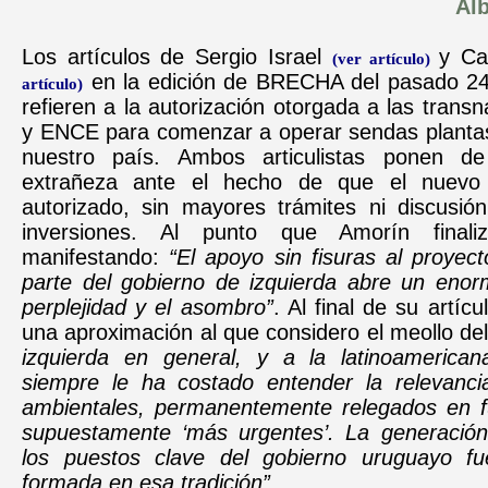
Alb
Los artículos de Sergio Israel
y Ca
(ver artículo)
en la edición de BRECHA del pasado 2
artículo)
refieren a la autorización otorgada a las transn
y ENCE para comenzar a operar sendas plantas
nuestro país. Ambos articulistas ponen de
extrañeza ante el hecho de
que el nuevo
autorizado, sin mayores trámites ni discusión
inversiones. Al punto que Amorín finali
manifestando:
“El apoyo sin fisuras al proyec
parte del gobierno de izquierda abre un enor
perplejidad y el asombro”
. Al final de su artícu
una aproximación al que considero el meollo de
izquierda en general, y a la latinoamericana
siempre le ha costado entender la relevanc
ambientales, permanentemente relegados en f
supuestamente ‘más urgentes’. La generació
los puestos clave del gobierno uruguayo fu
formada en esa tradición”.