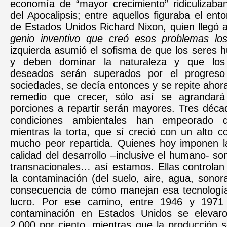
economía de “mayor crecimiento” ridiculizaban
del Apocalipsis; entre aquellos figuraba el ent
de Estados Unidos Richard Nixon, quien llegó 
genio inventivo que creó esos problemas los
izquierda asumió el sofisma de que los seres
y deben dominar la naturaleza y que los
deseados serán superados por el progreso c
sociedades, se decía entonces y se repite ahor
remedio que crecer, sólo así se agrandará 
porciones a repartir serán mayores. Tres déca
condiciones ambientales han empeorado d
mientras la torta, que sí creció con un alto co
mucho peor repartida. Quienes hoy imponen la
calidad del desarrollo –inclusive el humano- s
transnacionales… así estamos. Ellas controlan 
la contaminación (del suelo, aire, agua, sonora
consecuencia de cómo manejan esa tecnología
lucro. Por ese camino, entre 1946 y 1971 
contaminación en Estados Unidos se elevaro
2.000 por ciento, mientras que la producción 