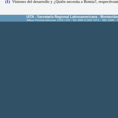
(1)
Visiones del desarrollo y ¿Quién necesita a Botnia?, respectivam
UITA - Secretaría Regional Latinoamericana - Montevide
Wilson Ferreira Aldunate 1229 / 201 - Tel. (598 2) 900 7473 - 902 1048 -