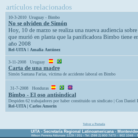
artículos relacionados
10-3-2010 Uruguay - Bimbo
No se olviden de Simón
Hoy, 10 de marzo se realiza una nueva audiencia sobre 
que murió en planta que la panificadora Bimbo tiene e
año 2008
Rel
-
UITA
l
Amalia
Antúnez
3-11-2008 Uruguay
Carta de una madre
Simón Santana Farías, víctima de accidente laboral en Bimbo
31-7-2008 Honduras
Bimbo - El oso antisindical
Despiden 62 trabajadores por haber constituido un sindicato | Con Daniel
Rel-UITA |
Carlos Amorín
Volver a Portada
UITA - Secretaría Regional Latinoamericana - Montevide
Wilson Ferreira Aldunate 1229 / 201 - Tel. (598 2) 900 7473 - 902 1048 -