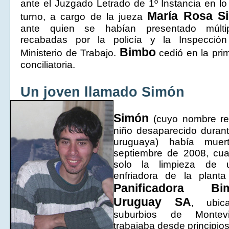
ante el Juzgado Letrado de 1º Instancia en lo
María Rosa Si
turno, a cargo de la jueza
ante quien se habían presentado múlti
recabadas por la policía y la Inspección
Bimbo
Ministerio de Trabajo.
cedió en la pri
conciliatoria.
Un joven llamado Simón
Simón
(cuyo nombre re
niño desaparecido durant
uruguaya) había mue
septiembre de 2008, cua
solo la limpieza de 
enfriadora de la planta 
Panificadora B
Uruguay SA
, ubic
suburbios de Montev
trabajaba desde principio