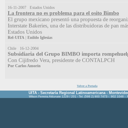
16-11-2007 Estados Unidos
La frontera no es problema para el osito Bimbo
El grupo mexicano presentó una propuesta de reorgani
Interstate Bakeries, una de las distribuidoras de pan má
Estados Unidos
Rel-UITA
|
Enildo Iglesias
Chile 16-12-2004
Subsidiaria del Grupo BIMBO importa rompehuel
Con Cijifredo Vera, presidente de CONTALPCH
Por Carlos Amorín
Volver a Portada
UITA - Secretaría Regional Latinoamericana - Montevide
Wilson Ferreira Aldunate 1229 / 201 - Tel. (598 2) 900 7473 - 902 1048 -