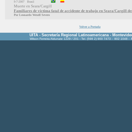
9-7-2007 Brasil
Muerte en Seara/Cargill
Familiares de víctima fatal de accidente de trabajo en Seara/Cargill 
Por Leonardo Wexell Severo
Volver a Portada
UITA - Secretaría Regional Latinoamericana - Montevide
Wilson Ferreira Aldunate 1229 / 201 - Tel. (598 2) 900 7473 - 902 1048 -