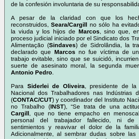
de la confesión involuntaria de su responsabilid
A pesar de la claridad con que los hec
reconstruidos,
Seara/Cargill
no sólo ha evitad
la viuda y los hijos de
Marcos
, sino que, e
proceso judicial iniciado por el
Sindicato dos Tr
Alimentação (
Sindaves
) de Sidrolândia, la t
declarado que
Marcos
no fue víctima de un
trabajo evitable, sino que se suicidó, incurri
suerte de asesinato moral, la segunda mue
Antonio
Pedro
.
Para
Siderlei de Oliveira
, presidente de l
Nacional dos Trabalhadores nas Indústrias 
(
CONTAC/CUT
) y coordinador del Instituto Na
no Trabalho (
INST
), “Se trata de una actit
Cargill
, que no tiene empacho en menosca
personal del trabajador fallecido, ni de 
sentimientos y reavivar el dolor de la fami
Adicionalmente, al sembrar dudas sobre las