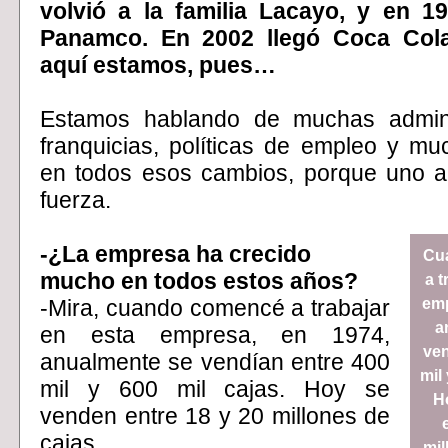
volvió a la familia Lacayo, y en 
Panamco. En 2002 llegó Coca Co
aquí estamos, pues…
Estamos hablando de muchas admini
franquicias, políticas de empleo y m
en todos esos cambios, porque uno a
fuerza.
-¿La empresa ha crecido
Cu
mucho en todos estos años?
a t
-Mira, cuando comencé a trabajar
emp
a
en esta empresa, en 1974,
ven
anualmente se vendían entre 400
mil 
mil y 600 mil cajas. Hoy se
H
venden entre 18 y 20 millones de
cajas.
mil