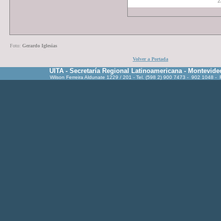
2
Foto:
Gerardo Iglesias
Volver a Portada
UITA - Secretaría Regional Latinoamericana - Montevide
Wilson Ferreira Aldunate 1229 / 201 - Tel. (598 2) 900 7473 - 902 1048 -