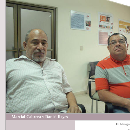
Marcial
Cabrera
y
Daniel
Reyes
En Managu