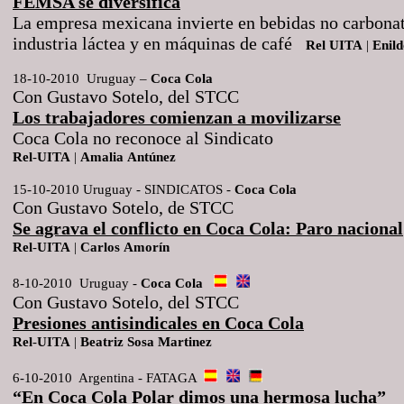
FEMSA se diversifica
La empresa mexicana invierte en bebidas no carbonat
industria láctea y en máquinas de café
Rel
UITA
|
Enild
18-10-2010 Uruguay –
Coca
Cola
Con Gustavo Sotelo, del STCC
Los trabajadores comienzan a movilizarse
Coca Cola no reconoce al Sindicato
Rel
-
UITA
|
Amalia
Antúnez
15-10-2010 Uruguay - SINDICATOS -
Coca
Cola
Con Gustavo Sotelo, de STCC
Se agrava el conflicto en Coca Cola: Paro nacional
Rel
-
UITA
|
Carlos
Amorín
8-10-2010 Uruguay -
Coca
Cola
Con Gustavo Sotelo, del STCC
Presiones antisindicales en Coca Cola
Rel
-
UITA
|
Beatriz
Sosa
Martinez
6-10-2010 Argentina - FATAGA
“En Coca Cola Polar dimos una hermosa lucha”