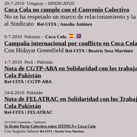
20-7-2010 Uruguay - SINDICATOS
Coca Cola no cumple con el Convenio Colectivo
No se ha respetado un marco de relacionamiento y l
al Sindicato
Rel
-
UITA
|
Amalia
Antúnez
9-7-2010 Pakistan –
Coca Cola
Campaña internacional por conflicto en Coca Cola
Con Hidayat Greenfield
Rel
-
UITA
l
Beatriz
Sosa
Martínez
1-7-2010 Perú - Pakistán
Nota de CGTP-ABA en Solidaridad con los trabaj
Cola Pakistán
Rel
-
UITA
l
CGTP
-
ABA
24-6-2010 Pakistán
Nota de FELATRAC en Solidaridad con los Trabaj
Cola Pakistán
Rel-UITA
l
FELATRAC
18-5-2010 Guatemala - Sindicatos
Se firmó Pacto Colectivo entre SITINCA y Coca Cola
Con Augusto Salazar
Rel
-
UITA
l
Beatriz
Sosa
Martínez