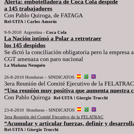
Alerta: embotelladora de Coca Cola despide
a 145 trabajadores
Con Pablo Quiroga, de FATAGA
Rel
-
UITA
l
Carlos
Amorín
9-9-2010 Argentina -
Coca
Cola
La Nación intimó a Polar a retrotraer
los 145 despidos
Se dictó la conciliación obligatoria pero la empresa 
CGT amenaza con paro nacional
La
Mañana
Neuquén
26-8-2010 Honduras – SINDICATOS
3era Reunión del Comité Ejecutivo de la FELATRAC
“Una reunión muy positiva que aumenta nuestra c
Con Pablo Quiroga
Rel
-
UITA
l
Giorgio
Trucchi
23-8-2010
Honduras - SINDICATOS
3era Reunión del Comité Ejecutivo
de la FELATRAC
“Acumular y articular fuerzas, definir y desarroll
Rel
-
UITA
l
Giorgio
Trucchi