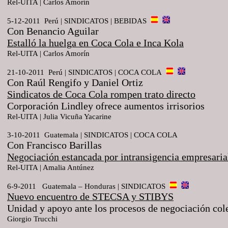
Rel-UITA | Carlos Amorín
5-12-2011 Perú | SINDICATOS | BEBIDAS
Con Benancio Aguilar
Estalló la huelga en Coca Cola e Inca Kola
Rel
-
UITA
|
Carlos
Amorín
21-10-2011 Perú | SINDICATOS | COCA COLA
Con Raúl Rengifo y Daniel Ortiz
Sindicatos de Coca Cola rompen trato directo
Corporación Lindley ofrece aumentos irrisorios
Rel-UITA | Julia Vicuña Yacarine
3-10-2011 Guatemala | SINDICATOS | COCA COLA
Con Francisco Barillas
Negociación estancada por intransigencia empresaria
Rel
-
UITA
|
Amalia
Antúnez
6-9-2011 Guatemala – Honduras | SINDICATOS
Nuevo encuentro de STECSA y STIBYS
Unidad y apoyo ante los procesos de negociación co
Giorgio
Trucchi