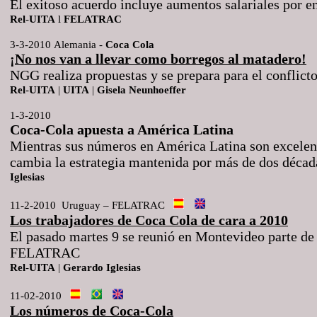
El exitoso acuerdo
i
ncluye aumentos salariales por e
Rel
-
UITA
l
FELATRAC
3-3-2010
Alemania -
Coca
Cola
¡No nos van a llevar como borregos al matadero!
NGG realiza propuestas y se prepara para el conflict
Rel
-
UITA
|
UITA
|
Gisela
Neunhoeffer
1-3-2010
Coca-Cola apuesta a América Latina
Mientras sus números en América Latina son excelen
cambia la estrategia mantenida por más de dos décad
Iglesias
11-2-2010
Uruguay – FELATRAC
Los trabajadores de Coca Cola de cara a 2010
El pasado martes 9 se reunió en Montevideo parte de 
FELATRAC
Rel
-
UITA
|
Gerardo
Iglesias
11-02-2010
Los números de Coca-Cola