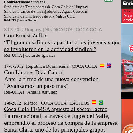
Confraternidad Sindical
Sindicato de Trabajadores de Coca Cola de Uruguay
Sindicato Único de Trabajadores de Aguas Gaseosas
Sindicato de Empleados de Nix Nativa CCU
Rel-UITA |
Nelson Godoy
30-8-2012 Uruguay | SINDICATOS | COCA COLA
Con Ernest Zelko
“El gran desafío es capacitar a los jóvenes y que
se involucren en la actividad sindical”
Rel-UITA | Gerardo Iglesias
17-8-2012 República Dominicana | COCA COLA
Con Linares Díaz Cabral
Ante la firma de una nueva convención
“Avanzamos un paso más”
Rel-UITA |
Amalia Antúnez
1-8-2012 México | COCA
COLA
| LÁCTEOS
Coca Cola FEMSA apuesta al sector lácteo
La trasnacional, a través de Jugos del Valle,
emprendió el proceso de compra de la empresa
Santa Clara, uno de los principales grupos