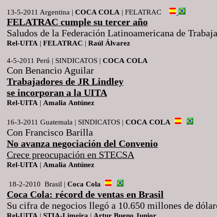
13-5-2011 Argentina |
COCA COLA
| FELATRAC
FELATRAC cumple su tercer año
Saludos de la Federación Latinoamericana de Trabaj
Rel
-
UITA
|
FELATRAC
|
Raúl
Álvarez
4-5-2011 Perú | SINDICATOS |
COCA
COLA
Con Benancio Aguilar
Trabajadores de JR Lindley
se incorporan a la UITA
Rel
-
UITA
|
Amalia
Antúnez
16-3-2011 Guatemala | SINDICATOS |
COCA
COLA
Con Francisco Barilla
No avanza negociación del Convenio
Crece preocupación en STECSA
Rel
-
UITA
|
Amalia
Antúnez
18-2-2010 Brasil |
Coca
Cola
Coca Cola: récord de ventas en Brasil
Su cifra de negocios llegó a 10.650 millones de dólar
Rel
-
UITA
|
STIA
-
Limeira
|
Artur
Bueno
Junior