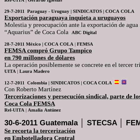
29-7-2011 Paraguay - Uruguay | SINDICATOS | COCA
COLA
Exportación paraguaya inquieta a uruguayos
Molestia y preocupación ante la exportación de agua
“Aquarius” de Coca Cola
ABC Digital
28-7-2011 México | COCA
COLA
|
FEMSA
FEMSA compró Grupo Tampico
en 790 millones de dólares
La operación posiblemente se concrete en el tercer t
UITA
|
Laura
Madero
12-7-2011 Colombia | SINDICATOS | COCA COLA
Con Roberto Martínez
Tercerizaciones y persecución sindical, parte de lo
Coca Cola FEMSA
Rel
-
UITA
|
Amalia
Antúnez
30-6-2011 Guatemala │ STECSA │ F
Se recorta la tercerización
en Embotelladora Central