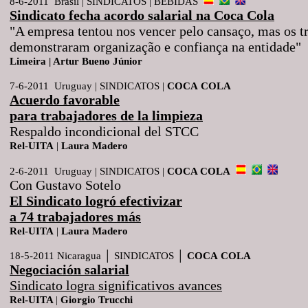
8-6-2011 Brasil | SINDICATOS | BEBIDAS
Sindicato fecha acordo salarial na Coca Cola
"A empresa tentou nos vencer pelo cansaço, mas os t
demonstraram organização e confiança na entidade"
Limeira | Artur Bueno Júnior
7-6-2011 Uruguay | SINDICATOS |
COCA
COLA
Acuerdo favorable
para trabajadores de la limpieza
Respaldo incondicional del STCC
Rel
-
UITA
|
Laura
Madero
2-6-2011 Uruguay | SINDICATOS |
COCA COLA
Con Gustavo Sotelo
El Sindicato logró efectivizar
a 74 trabajadores más
Rel
-
UITA
|
Laura
Madero
18-5-2011 Nicaragua │ SINDICATOS │
COCA
COLA
Negociación salarial
Sindicato logra significativos avances
Rel-UITA
|
Giorgio
Trucchi