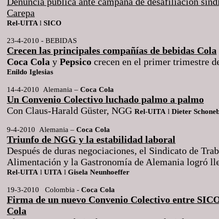
Denuncia pública ante campaña de desafiliación sind
Carepa
Rel-UITA
l
SICO
23-4-2010 - BEBIDAS
Crecen las principales compañías de bebidas Cola
Coca
Cola
y
Pepsico
crecen en el primer trimestre d
Enildo
Iglesias
14-4-2010
Alemania –
Coca
Cola
Un Convenio Colectivo luchado palmo a palmo
Con Claus-Harald Güster, NGG
Rel
-
UITA
l
Dieter
Schone
9-4-2010
Alemania –
Coca
Cola
Triunfo de NGG y la estabilidad laboral
Después de duras negociaciones, el Sindicato de Trab
Alimentación y la Gastronomía de Alemania logró ll
Rel
-
UITA
l
UITA
l
Gisela
Neunhoeffer
19-3-2010
Colombia -
Coca
Cola
Firma de un nuevo Convenio Colectivo entre SI
Cola