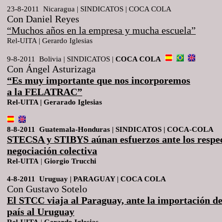
23-8-2011 Nicaragua | SINDICATOS | COCA COLA
Con Daniel Reyes
“Muchos años en la empresa y mucha escuela”
Rel
-
UITA
|
Gerardo
Iglesias
9-8-2011 Bolivia | SINDICATOS |
COCA COLA
Con Ángel Asturizaga
“Es muy importante que nos incorporemos
a la FELATRAC”
Rel-UITA | Gerarado Iglesias
8-8-2011 Guatemala-Honduras | SINDICATOS | COCA
-
COLA
STECSA y STIBYS aúnan esfuerzos ante los respec
negociación colectiva
Rel
-
UITA
|
Giorgio
Trucchi
4-8-2011 Uruguay | PARAGUAY | COCA COLA
Con Gustavo Sotelo
El STCC viaja al Paraguay, ante la importación de
país al Uruguay
Rel
-
UITA
|
Gerardo
Iglesias