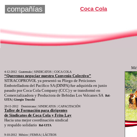
compañías
Coca Cola
Mé
4-12-2012 Guatemala | SINDICATOS | COCA COLA
“Queremos negociar nuestro Convenio Colectivo”
SITRACOPROVOL ya presentó su Pliego de Peticiones
Embotelladora del Pacífico SA (DINPA) fue adquirida en junio
pasado por Coca Cola Company (CCC) y se transformó en
Comercializadora y Productora de Bebidas Los Volcanes SA
Rel-
UITA | Giorgio Trucchi
20-11-2012 Dominicana | SINDICATOS | CAPACITACIÓN
Taller de Formación para dirigentes
de Sindicatos de Coca Cola y Frito Lay
Hacia una mejor coordinación sindical
y respaldo solidario
Rel-UITA
9-10-2012 México | FEMSA | LÁCTEOS