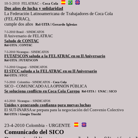
10-5-2010 FELATRAC –
Coca
Cola
Dos años de lucha y solidaridad
La Federación Latinoamericana de Trabajadores de Coca Cola
(FELATRAC),
cumple dos años
Rel
-
UITA
l
Gerardo
Iglesias
7-5-2010 Brasil - SINDICATOS
II Aniversario de FELATRAC
Saludo de CONTAC
Rel
-
UITA
|
CONTAC
7-5-2010 Nicaragua - SINDICATOS
FUTATSCON saluda a la FELATRAC en su II Aniversario
Rel
-
UITA
|
FUTATSCON
7-5-2010 Uruguay - SINDICATOS
El STCC saluda a la FELATRAC en su II Aniversario
Rel
-
UITA
|
STCC
7-5-2010 Colombia - SINDICATOS -
Coca
Cola
SICO - COMUNICADO A LA OPINIÓN PÚBLICA
Se soluciona conflicto en Coca Cola Carepa
Rel-UITA
l
UNAC
|
SICO
4-5-2010 Nicaragua – SINDICATOS
Unidos y generando confianza
para nuevas luchas
El SUT-INARSA se prepara para la negociación del Convenio Colectivo
Rel
-
UITA
l
Giorgio
Trucchi
23-4-2010 Colombia - URGENTE
Comunicado del SICO