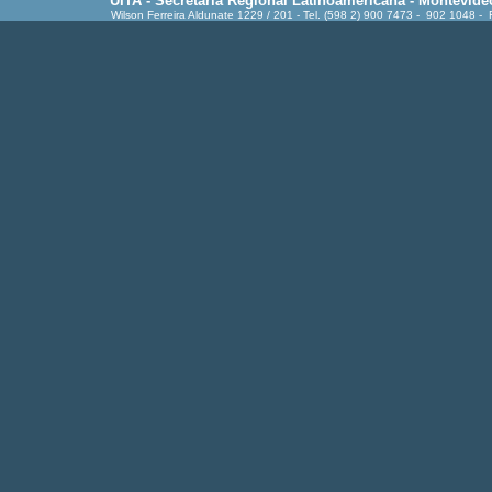
UITA - Secretaría Regional Latinoamericana - Montevide
Wilson Ferreira Aldunate 1229 / 201 - Tel. (598 2) 900 7473 - 902 1048 -