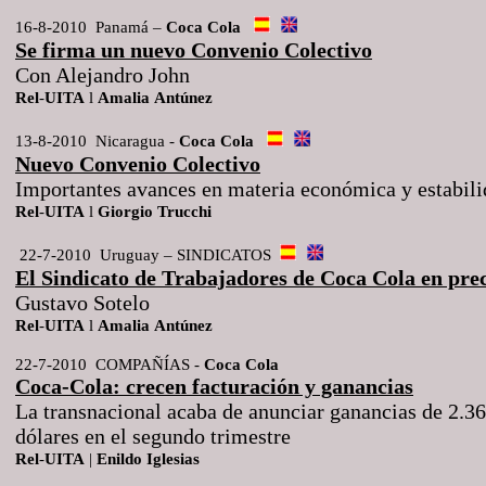
16-8-2010 Panamá –
Coca Cola
Se firma un nuevo Convenio Colectivo
Con Alejandro John
Rel
-
UITA
l
Amalia
Antúnez
13-8-2010 Nicaragua -
Coca
Cola
Nuevo Convenio Colectivo
Importantes avances en materia económica y estabili
Rel
-
UITA
l
Giorgio
Trucchi
22-7-2010 Uruguay – SINDICATOS
El Sindicato de Trabajadores de Coca Cola en prec
Gustavo Sotelo
Rel
-
UITA
l
Amalia
Antúnez
22-7-2010 COMPAÑÍAS -
Coca
Cola
Coca-Cola: crecen facturación y ganancias
La transnacional acaba de anunciar ganancias de 2.3
dólares en el segundo trimestre
Rel
-
UITA
|
Enildo
Iglesias