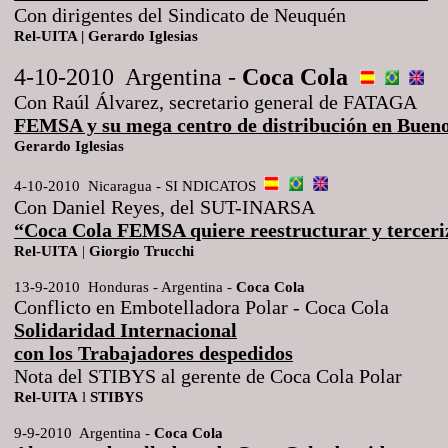
Con dirigentes del Sindicato de Neuquén
Rel-UITA | Gerardo Iglesias
4-10-2010 Argentina -
Coca
Cola
Con Raúl Álvarez, secretario general de FATAGA
FEMSA y su mega centro de distribución en Bueno
Gerardo
Iglesias
4-10-2010 Nicaragua - SI NDICATOS
Con Daniel Reyes, del SUT-INARSA
“Coca Cola FEMSA quiere reestructurar y terceri
Rel
-
UITA
|
Giorgio
Trucchi
13-9-2010 Honduras - Argentina -
Coca
Cola
Conflicto en Embotelladora Polar - Coca Cola
Solidaridad Internacional
con los Trabajadores despedidos
Nota del STIBYS al gerente de Coca Cola Polar
Rel
-
UITA
l
STIBYS
9-9-2010 Argentina -
Coca
Cola