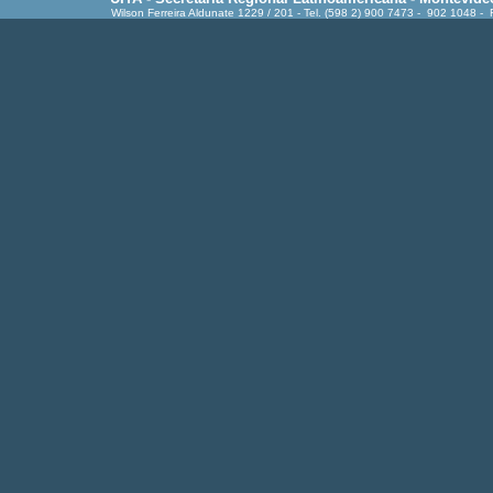
Wilson Ferreira Aldunate 1229 / 201 - Tel. (598 2) 900 7473 - 902 1048 -