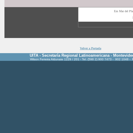
Em Mar del Pla
Volver a Portada
UITA - Secretaría Regional Latinoamericana - Montevide
Wilson Ferreira Aldunate 1229 / 201 - Tel. (598 2) 900 7473 - 902 1048 -