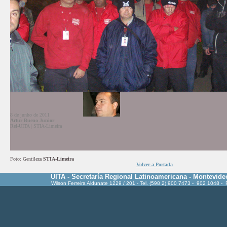
8 de junho de 2011
Artur Bueno Junior
Rel-UITA | STIA-Limeira
Foto: Gentileza
STIA-Limeira
Volver a Portada
UITA - Secretaría Regional Latinoamericana - Montevide
Wilson Ferreira Aldunate 1229 / 201 - Tel. (598 2) 900 7473 - 902 1048 -