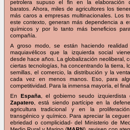
petrolera supuso el fin en la elaboración de
baratos. Ahora, miles de agricultores los tie
más caros a empresas multinacionales. Los t
este contexto, generan más dependencia a e
químicos y por lo tanto más beneficios pa
compañía.
A groso modo, se están haciendo realidad 
maquiavélicos que la izquierda social vien
desde hace años. La globalización neoliberal, 
ciertas tecnologías, ha concentrando la tierra, 
semillas, el comercio, la distribución y la vent
cada vez en menos manos. Eso, para algun
competitividad. Para la inmensa mayoría, el final
En
España
, el gobierno seudo izquierdist
Zapatero
, está siendo partícipe en la defene
agricultura tradicional y en la proliferaci
transgénico y químico. Para apreciar la ceguer
ebriedad o complicidad- del Ministerio de Me
Medio Rural y Marino (
MARN
), revisen con ate