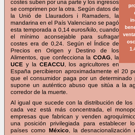
costes suben por una parte y los ingresos
pr
se comprimen por la otra. Según datos de
la Unió de Llauradors i Ramaders, la
in
mandarina en el País Valenciano se pagó
bene
esta temporada a 0,14 euros/kilo, cuando
vent
el mínimo aconsejable para sufragar
osc
costes era de 0,24. Según el Índice de
1.
Precios en Origen y Destino de los
Alimentos, que confecciona la
COAG
, la
UCE
y la
CEACCU
, los agricultores en
España percibieron aproximadamente el 20 po
que el consumidor paga por un determinado 
supone un auténtico abuso que sitúa a la agr
corredor de la muerte.
Al igual que sucede con la distribución de los
cada vez está más concentrada, el monopol
empresas que fabrican y venden agroquímico
una posición privilegiada para establecer l
países como
México
, la desnacionalización 