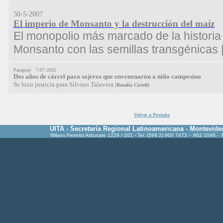
30-5-2007
El imperio de Monsanto y la destrucción del maíz
El monopolio más marcado de la historia 
Monsanto con las semillas transgénicas 
Paraguay 7-07-2005
Dos años de cárcel para sojeros que envenenaron a niño campesino
Se hizo justicia para Silvino Talavera
|
Rosalía Ciciolli
Volver a Portada
UITA - Secretaría Regional Latinoamericana - Montevide
Wilson Ferreira Aldunate 1229 / 201 - Tel. (598 2) 900 7473 - 902 1048 -