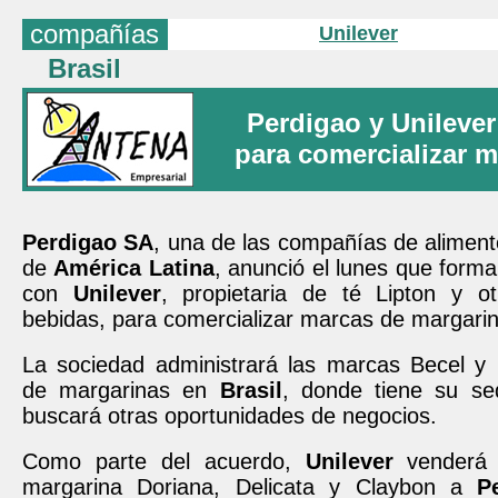
compañías
Unilever
Brasil
Perdigao y Unileve
para comercializar 
Perdigao SA
, una de las compañías de alimen
de
América Latina
, anunció el lunes que form
con
Unilever
, propietaria de té Lipton y 
bebidas, para comercializar marcas de margari
La sociedad administrará las marcas Becel y 
de margarinas en
Brasil
, donde tiene su s
buscará otras oportunidades de negocios.
Como parte del acuerdo,
Unilever
venderá 
margarina Doriana, Delicata y Claybon a
P