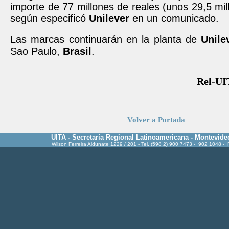
importe de 77 millones de reales (unos 29,5 mil
según especificó
Unilever
en un comunicado.
Las marcas continuarán en la planta de
Unile
Sao Paulo,
Brasil
.
Rel-UI
Volver a Portada
UITA - Secretaría Regional Latinoamericana - Montevide
Wilson Ferreira Aldunate 1229 / 201 - Tel. (598 2) 900 7473 - 902 1048 -