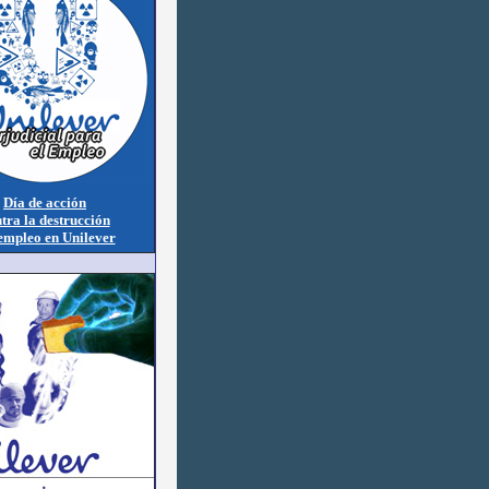
Día de acción
tra la destrucción
empleo en Unilever