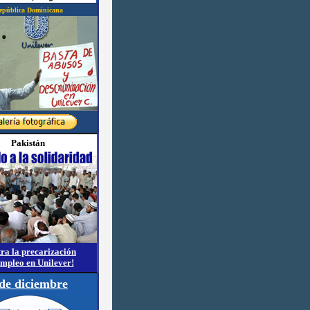
epública Dominicana
Pakistán
ra la precarización
empleo en Unilever!
 de diciembre