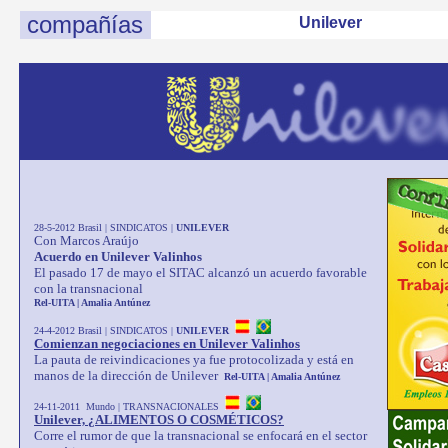
compañías
Unilever
28-5-2012 Brasil | SINDICATOS |
UNILEVER
Con Marcos Araújo
Acuerdo en Unilever Valinhos
El pasado 17 de mayo el SITAC alcanzó un acuerdo favorable
con la transnacional
Rel-UITA | Amalia Antúnez
24-4-2012 Brasil | SINDICATOS |
UNILEVER
Comienzan negociaciones en Unilever Valinhos
La pauta de reivindicaciones ya fue protocolizada y está en
manos de la dirección de Unilever
Rel-UITA | Amalia Antúnez
24-11-2011 Mundo | TRANSNACIONALES
Unilever, ¿ALIMENTOS O COSMÉTICOS?
Corre el rumor de que la transnacional se enfocará en el sector