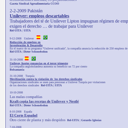
Gaceta Sindical Agroalimentaria CCOO
2-2-2009 Pakistán
Unilever: empleos descartables
Trabajadores del té de Unilever Lipton impugnan régimen de empl
exigen el derecho … de trabajar para Unilever
Rel
-
UITA
|
UITA
9-12-2008 Unilever
Reducción de empleos en
Investigación & Desarrollo
En el marco de su programa “Unilever unificada”, la compañía anuncia la reducción de 250 empleos d
Rel-UITA
|
Dieter Schonebohm
31-10-2008
Unilever, fuertes ganancias en el tercer trimestre
La compañía angloholandesa aumenta su beneficio un 72 por ciento
Bolsamania
31-10-2008 Turquía
Movilización contra la violación de los derechos sindicales
Organizaciones sindicales se unen para presionar a Unilever Turquía por violaciones
de los derechos sindicales
Rel-UITA
|
UITA
10-10-2008
Las malas compañías
Kraft copia las recetas de Unilever y Nestlé
Rel-UITA
|
Dieter Schonebohm
8-10-2008 España
El Corte Español
Otro cierre de planta y más despidos
Rel-UITA
|
Gerardo Iglesias
7-10-2008