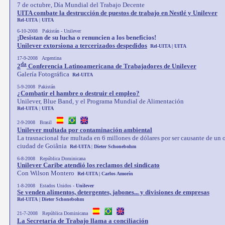
7 de octubre, Día Mundial del Trabajo Decente
UITA combate la destrucción de puestos de trabajo en Nestlé y Unilever
Rel-UITA
|
UITA
6-10-2008 Pakistán - Unilever
¡Desistan de su lucha o renuncien a los beneficios!
Unilever extorsiona a tercerizados despedidos
Rel-UITA | UITA
17-9-2008 Argentina
da
2
Conferencia Latinoamericana de Trabajadores de Unilever
Galería Fotográfica
Rel-UITA
5-9-2008 Pakistán
¿Combatir el hambre o destruir el empleo?
Unilever, Blue Band, y el Programa Mundial de Alimentación
Rel-UITA
|
UITA
2-9-2008 Brasil
Unilever multada por contaminación ambiental
La trasnacional fue multada en 6 millones de dólares por ser causante de un
ciudad de Goiânia
Rel-UITA
|
Dieter Schonebohm
6-8-2008 República Dominicana
Unilever Caribe atendió los reclamos del sindicato
Con Wilson Montero
Rel-UITA | Carlos Amorín
1-8-2008 Estados Unidos -
Unilever
Se venden alimentos, detergentes, jabones... y divisiones de empresas
Rel-UITA
|
Dieter Schonebohm
21-7-2008 República Dominicana
La Secretaría de Trabajo llama a conciliación