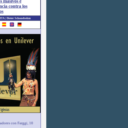
s masivos e
ncia contra los
os
ITA | Dieter Schonebohm
adores con Farggi, 10