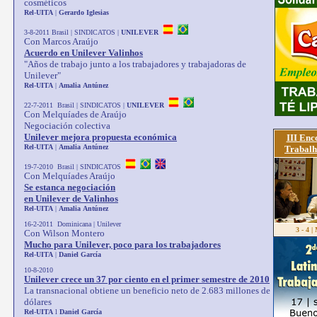
cosméticos
Rel
-
UITA
|
Gerardo
Iglesias
3-8-2011 Brasil | SINDICATOS |
UNILEVER
Con Marcos Araújo
Acuerdo en Unilever Valinhos
"Años de trabajo junto a los trabajadores y trabajadoras de
Unilever"
Rel
-
UITA
|
Amalia
Antúnez
22-7-2011 Brasil | SINDICATOS |
UNILEVER
Con Melquíades de Araújo
Negociación colectiva
Unilever mejora propuesta económica
III Enc
Rel
-
UITA
|
Amalia
Antúnez
Trabal
19-7-2010 Brasil | SINDICATOS
Con Melquíades Araújo
Se estanca negociación
en Unilever de Valinhos
Rel
-
UITA
|
Amalia
Antúnez
16-2-2011 Dominicana | Unilever
3 - 4 |
Con Wilson Montero
Mucho para Unilever, poco para los trabajadores
Rel
-
UITA
|
Daniel
García
10-8-2010
Unilever crece un 37 por ciento en el primer semestre de 2010
La transnacional obtiene un beneficio neto de 2.683 millones de
dólares
Rel
-
UITA
l
Daniel
García