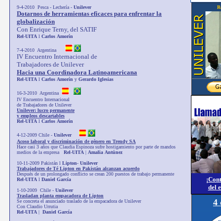
9-4-2010 Pesca - Lechería -
Unilever
R
Dotarnos de herramientas eficaces para enfrentar la
globalización
Con Enrique Terny, del SATIF
Rel
-
UITA
l
Carlos
Amorín
7-4-2010 Argentina
IV Encuentro Internacional de
Trabajadores de Unilever
Hacia una Coordinadora Latinoamericana
Rel
-
UITA
l
Carlos
Amorín
y
Gerardo
Iglesias
16-3-2010 Argentina
IV Encuentro Internacional
de Trabajadores de Unilever
Unilever: lucro permanente
y empleos descartables
Rel
-
UITA
l
Carlos
Amorín
4-12-2009 Chile -
Unilever
Acoso laboral y discriminación de género en Trendy SA
Hace casi 3 años que Claudia Espinoza sufre hostigamiento por parte de mandos
medios de la empresa
Rel
-
UITA
|
Amalia
Antúnez
10-11-2009 Pakistán l
Lipton
-
Unilever
Trabajadores de Té Lipton en Pakistán alcanzan acuerdo
Después de un prolongado conflicto se crean 200 puestos de trabajo permanente
¡Cont
Rel
-
UITA
l
Daniel
García
del 
1-10-2009 Chile -
Unilever
Trasladan planta empacadora de Lipton
4
Se concreta el anunciado traslado de la empacadora de Unilever
Con Claudio Urrutia
Rel
-
UITA
|
Daniel
García