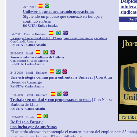
Despido
intolera
29-4-2009
Unilever sigue concentrando operaciones
sindicat
Siguiendo un proceso que comenzó en Europa y
Rel-U
continuó en Asia
Rel
-
UITA
|
Enildo
Iglesias
1-4-2009 Brasil –
Unilever
La perspectiva sindical de la UITA nos parece muy interesante y acertada
Con Claudio Urrutia
Rel
-
UITA
|
Carlos
Amorín
26-3-2009 Brasil
Sumar a todos los sindicatos de Unilever
Con Siderlei Silva de Oliveira
Rel-UITA | Carlos Amorín
24-3-2009 Brasil -
Unilever
Una estrategia común para enfrentar a Unilever
|
Con Artur
Bueno de Camargo
Rel
-
UITA
|
Carlos Amorín
19-3-2009 Brasil -
Unilever
Trabajar en unidad y con propuestas concretas
|
Con Neuza
Barbosa de Lima
Rel
-
UITA
|
Carlos
Amorín
17-3-2009 España
De Frigo a Farggi:
una lucha que da sus frutos
El acuerdo alcanzado contempla el mantenimiento del empleo para 85 trabaj
recolocaciones internas, 95 prejubilaciones