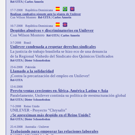
Rel-UITA |
Carlos Amorín
17-7-2008 República Dominicana
Realizan combativo piquete ante la planta de Unilever
Con Wilson Montero
Rel-UITA | Carlos Amorín
16-7-2008 República Dominicana
Despidos abusivos y discriminatorios en Unilever
Con Wilson Montero
Rel-UITA | Carlos Amorín
3-7-2008 Brasil
Unilever condenada a respetar derechos sindicales
La justicia de trabajo brasileña se hizo eco de una denuncia
de la Regional Vinhedo del Sindicato dos Químicos Unificados
Rel-UITA | Dieter Schonebohm
23-6-2008 Pakistán
Llamado a la solidaridad
¡Contra la precarización del empleo en Unilever!
Rel-UITA
13-6-2008
Prevén ventas crecientes en África, América Latina y Asia
Paralelamente, Unilever continúa su política de reestructuración global
Rel-UITA |
Dieter Schonebohm
7-5-2008 Reino Unido
UNILEVER - Proyecto “Chrysalis”
¿Se aproximan más despido
en el Reino Unido?
Rel-UITA |
Dieter Schonebohm
25-4-2008 Australia
-
Unilever
Trabajando para empeorar las relaciones laborales