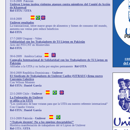
11-9-2009 Pakistán
Unilever Lipton instiga violentos ataques contra miembros del Comité de Acción
de Khanewal
Rel
-
UITA
l
UITA
10-8-2009
Unilever resultados
La transnacional, tercer mayor grupo de alimentos y bienes de consumo del mundo,
aumenta sus ventas pero reduce beneficios
Rel-UITA
17-7-2009 Uruguay - Video
Solidaridad con los Trabajadores de Té Lipton en Pakistán
Acto del PIT-CNT en Montevideo
Rel-UITA
30-6-2009 América Latina
con
Campaña Internacional de Solidaridad con los Trabajadores de Té Lipton en
del 
Pakistán
Afiliadas a la UITA y su lucha por empleo permanente
Rel-UITA
30-6-2009 República Dominicana –
Unilever
El Sindicato de Trabajadores de Unilever Caribe (SITRAUC) firma nuevo
Convenio Colectivo
Con Wilson Montero
Rel
-
UITA
|
Daniel
García
22-5-2009 Chile -
Unilever
La Federación de Unilever
se afilia a la UITA
"Los sindicatos de base votaran para que la UITA sea nuestro referente internacional"
Con Claudio Urrutia
Rel
-
UITA
|
Daniel
García
13-5-2009 Pakistán -
Unilever
“¡Trabajo decente! ¡No a los empleos descartables!”
Histórica manifestación de trabajadores del té Lipton de Unilever
Rel
-UITA |
UITA