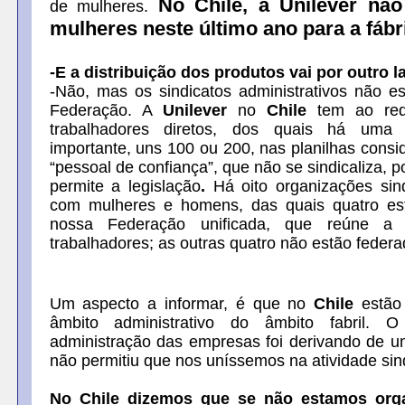
No Chile, a Unilever não
de mulheres.
mulheres neste último ano para a fábr
-E a distribuição dos produtos vai por outro 
-Não, mas os sindicatos administrativos não est
Federação. A
Unilever
no
Chile
tem ao red
trabalhadores diretos, dos quais há uma 
importante, uns 100 ou 200, nas planilhas cons
“pessoal de confiança”, que não se sindicaliza, 
permite a legislação
.
Há oito organizações sind
com mulheres e homens, das quais quatro est
nossa Federação unificada, que reúne a 
trabalhadores; as outras quatro não estão federa
Um aspecto a informar, é que no
Chile
estão
âmbito administrativo do âmbito fabril. 
administração das empresas foi derivando de 
não permitiu que nos uníssemos na atividade sind
No Chile dizemos que se não estamos org