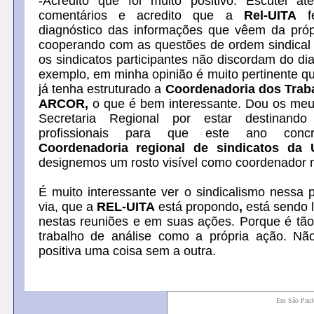
-Acredito que foi muito positivo. Escutei a
comentários e acredito que a
Rel-UITA
f
diagnóstico das informações que vêem da pró
cooperando com as questões de ordem sindical 
os sindicatos participantes não discordam do di
exemplo, em minha opinião é muito pertinente q
já tenha estruturado a
Coordenadoria dos Trab
ARCOR,
o que é bem interessante. Dou os meu
Secretaria Regional por estar destinando
profissionais para que este ano conc
Coordenadoria regional de sindicatos d
designemos um rosto visível como coordenador r
É muito interessante ver o sindicalismo nessa p
via, que a
REL-UITA
está propondo
,
está sendo 
nestas reuniões e em suas ações. Porque é tão
trabalho de análise como a própria ação. Nã
positiva uma coisa sem a outra.
Em São Pau