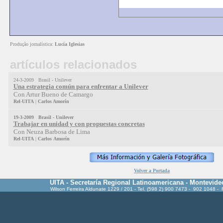
Produção jornalística:
Lucía
Iglesias
artículos relacionados
24-3-2009 Brasil - Unilever
Una estrategia común para enfrentar a Unilever
Con Artur Bueno de Camargo
Rel
-
UITA
|
Carlos Amorín
19-3-2009 Brasil -
Unilever
Trabajar en unidad y con propuestas concretas
Con Neuza Barbosa de Lima
Rel
-
UITA
|
Carlos
Amorín
Volver a Portada
UITA - Secretaría Regional Latinoamericana - Montevide
Wilson Ferreira Aldunate 1229 / 201 - Tel. (598 2) 900 7473 - 902 1048 -