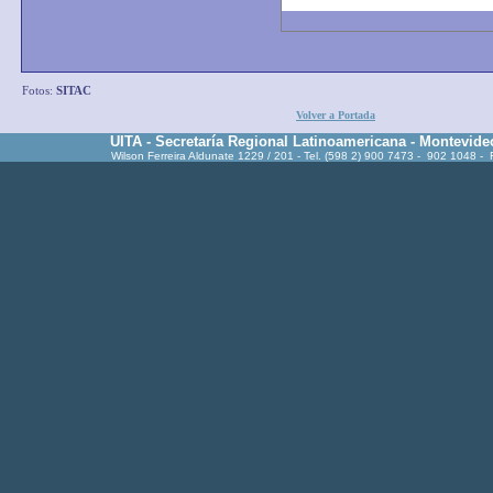
Fotos:
SITAC
Volver a Portada
UITA - Secretaría Regional Latinoamericana - Montevide
Wilson Ferreira Aldunate 1229 / 201 - Tel. (598 2) 900 7473 - 902 1048 -