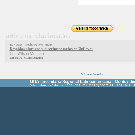
artículos relacionados
16-7-2008 República Dominicana
Despidos abusivos y discriminatorios en Unilever
Con Wilson Montero
Rel-UITA |
Carlos Amorín
Volver a Portada
UITA - Secretaría Regional Latinoamericana - Montevide
Wilson Ferreira Aldunate 1229 / 201 - Tel. (598 2) 900 7473 - 902 1048 -