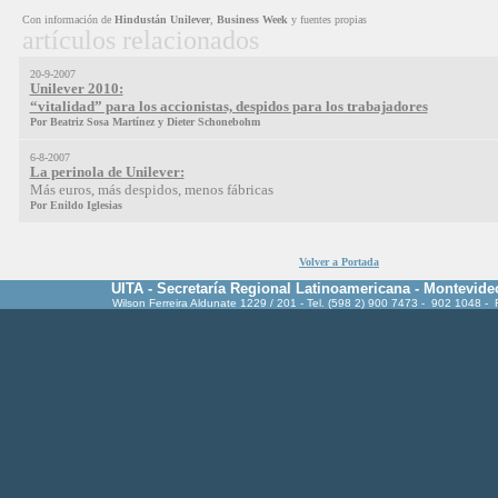
Con información de
Hindustán Unilever
,
Business Week
y fuentes propias
artículos relacionados
20-9-2007
Unilever 2010:
“vitalidad” para los accionistas, despidos para los trabajadores
Por Beatriz Sosa Martínez y Dieter Schonebohm
6-8-2007
La perinola de Unilever:
Más euros, más despidos, menos fábricas
Por Enildo Iglesias
Volver a Portada
UITA - Secretaría Regional Latinoamericana - Montevide
Wilson Ferreira Aldunate 1229 / 201 - Tel. (598 2) 900 7473 - 902 1048 -