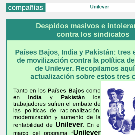
compañías
Unilever
Despidos masivos e intolera
contra los sindicatos
Países Bajos, India y Pakistán: tres
de movilización contra la política d
de Unilever. Recopilamos aqu
actualización sobre estos tres 
Tanto en los
Países Bajos
como
en
India
y
Pakistán
los
trabajadores sufren el embate de
las políticas de racionalización,
modernización y aumento de la
Unilever
rentabilidad de
.
En el
Unilever
marco del programa “