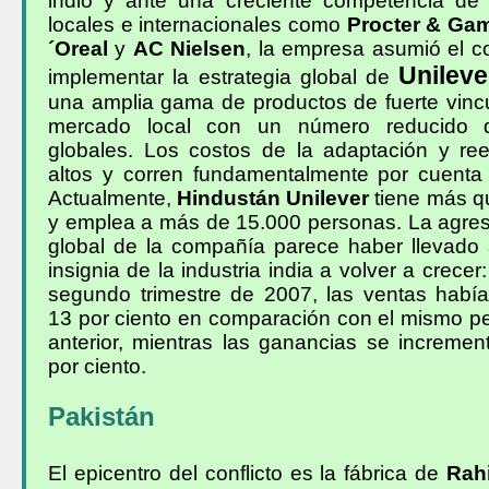
indio y ante una creciente competencia de
locales e internacionales como
Procter & Ga
´Oreal
y
AC Nielsen
, la empresa asumió el 
Unileve
implementar la estrategia global de
una amplia gama de productos de fuerte vincu
mercado local con un número reducido 
globales. Los costos de la adaptación y ree
altos y corren fundamentalmente por cuenta 
Actualmente,
Hindustán Unilever
tiene más qu
y emplea a más de 15.000 personas. La agresi
global de la compañía parece haber llevado
insignia de la industria india a volver a crecer:
segundo trimestre de 2007, las ventas hab
13 por ciento en comparación con el mismo pe
anterior, mientras las ganancias se incremen
por ciento.
Pakistán
El epicentro del conflicto es la fábrica de
Rah