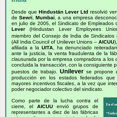
Desde que
Hindustán Lever Ltd
resolvió ven
de
Sewri
,
Mumbai
, a una empresa desconoc
en julio de 2005, el Sindicato de Empleados
Lever
(Hindustan Lever Employees Un
miembro del Consejo de India de Sindicatos
(All India Council of Unilever Unions –
AICUU
)
afiliada a la
UITA
, ha denunciado reiteradam
ante la justicia, la venta fraudulenta de la fá
clausurada por la empresa compradora a los
concluida la transacción, con la consiguiente 
Unilever
puestos de trabajo.
se propone c
producción en los estados federados que 
mayores incentivos fiscales, a la vez que inte
poder negociador colectivo del sindicato.
Como parte de la lucha contra el
En el 
cierre, el
AICUU
envió grupos de
representantes a diez de las fábricas
“Unilev