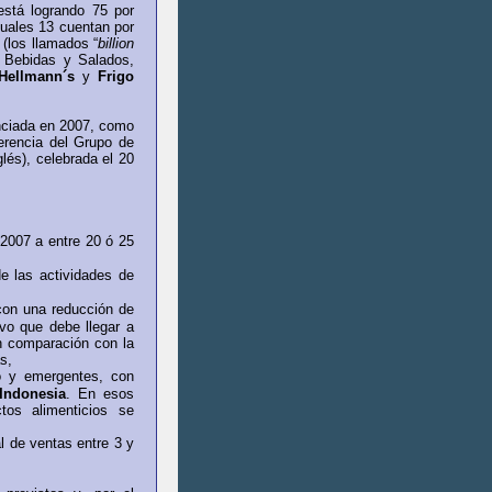
está logrando 75 por
cuales 13 cuentan por
(los llamados “
billion
y Bebidas y Salados,
Hellmann´s
y
Frigo
unciada en 2007, como
erencia del Grupo de
glés), celebrada el 20
2007 a entre 20 ó 25
de las actividades de
 con una reducción de
vo que debe llegar a
en comparación con la
s,
o y emergentes, con
Indonesia
. En esos
tos alimenticios se
l de ventas entre 3 y