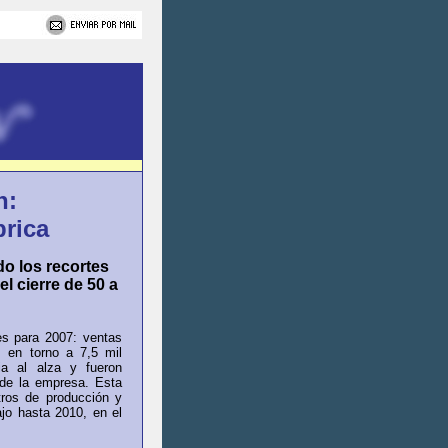
n:
brica
o los recortes
l cierre de 50 a
es para 2007: ventas
s en torno a 7,5 mil
ia al alza y fueron
 de la empresa. Esta
tros de producción y
ajo hasta 2010, en el