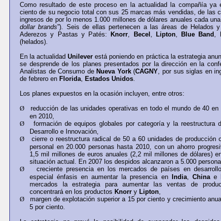
Como resultado de este proceso en la actualidad la compañía ya 
ciento de su negocio total con sus 25 marcas más vendidas, de las 
ingresos de por lo menos 1.000 millones de dólares anuales cada una 
dollar brands
”). Seis de ellas pertenecen a las áreas de Helados 
Aderezos y Pastas y Patés:
Knorr
,
Becel
,
Lipton
,
Blue Band
,
(helados).
En la actualidad
Unilever
está poniendo en práctica la estrategia an
se desprende de los planes presentados por la dirección en la conf
Analistas de Consumo de
Nueva York
(
CAGNY
, por sus siglas en in
de febrero en
Florida
,
Estados Unidos
.
Los planes expuestos en la ocasión incluyen, entre otros:
Ø
reducción de las unidades operativas en todo el mundo de 40 en 
en 2010,
Ø
formación de equipos globales por categoría y la reestructura 
Desarrollo e Innovación,
Ø
cierre o reestructura radical de 50 a 60 unidades de producción
personal en 20.000 personas hasta 2010, con un ahorro progresi
1,5 mil millones de euros anuales (2,2 mil millones de dólares) 
situación actual. En 2007 los despidos alcanzaron a 5.000 persona
Ø
creciente presencia en los mercados de países en desarroll
especial énfasis en aumentar la presencia en
India
,
China
e
mercados la estrategia para aumentar las ventas de produc
concentrará en los productos
Knorr
y
Lipton
,
Ø
margen de explotación superior a 15 por ciento y crecimiento anua
5 por ciento.