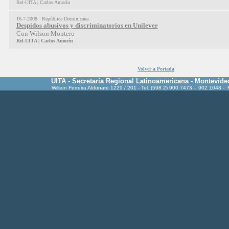
Rel-UITA |
Carlos Amorín
16-7-2008 República Dominicana
Despidos abusivos y discriminatorios en Unilever
Con Wilson Montero
Rel-UITA |
Carlos Amorín
Volver a Portada
UITA - Secretaría Regional Latinoamericana - Montevide
Wilson Ferreira Aldunate 1229 / 201 - Tel. (598 2) 900 7473 - 902 1048 -