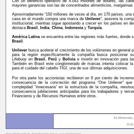
Con un beneficio operativo de 4.043 millones de dólares, las cate
mayores ganancias son las de concentrados alimenticios, margarinas 
Aproximadamente “150 millones de veces al día, en 170 países, una
casa en el mundo compra una marca de
Unilever
”, asevera la comp
institucional, mientras sigue apostando a crecer en los países en des
destaca
Brasil
,
India
,
China
,
Indonesia
y
Turquía
.
América Latina
se encuentra entre las regiones más fuertes, donde 
Brasil
.
Unilever
busca acelerar el crecimiento de los volúmenes en general pa
para la región específicamente la compañía busca posicionar 
Lifebuoy
en
Brasil
,
Perú
y
Bolivia
e invertir en innovación para la
También en Brasil este conglomerado de marcas intenta colocar l
para el cuidado del cabello
TIGI
, una de sus últimas adquisiciones.
Por otra parte los accionistas recibieron un 8 por ciento de incre
consecuencia de la concreción del programa “One Unilever” que 
complejidad “innecesaria” en la estructura de la compañía, reestru
consecuencia jubilaciones anticipadas para los trabajadores y
terce
Financieros y de Recursos Humanos entre otros.
En Montevideo
10 de
Con información de: diariofinaciero.com
y
www.
u
nilever.com