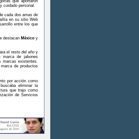
gorías que aportaron
y cuidado personal.
 de cada dos amas de
añía en su sitio
W
eb
arrollo entre los que
se destacan
México
y
ra el resto del año y
su marca de jabones
s marcas existentes.
a marca de productos
mento por acción como
buscaba eliminar la
ctura que trajo como
rización
de
S
ervicios
,
Daniel García
Rel-UITA
 agosto de 2010