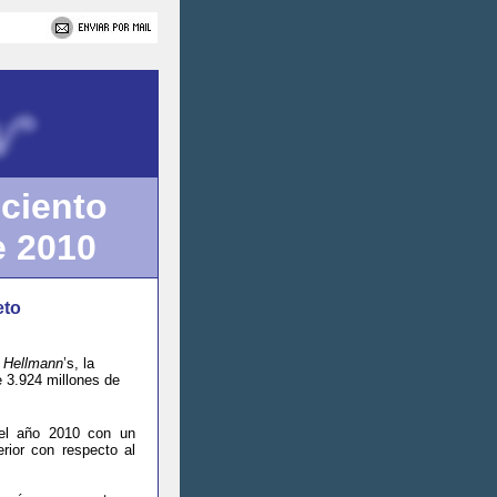
 ciento
e 2010
eto
y
Hellmann
’s, la
e 3.924 millones de
el año 2010 con un
rior con respecto al