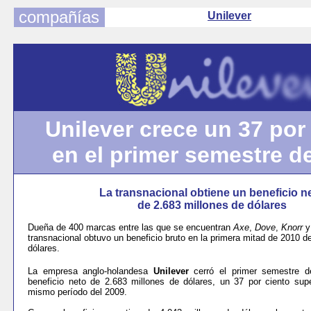
compañías
Unilever
Unilever crece un 37 por
en el primer semestre d
La transnacional obtiene un beneficio n
de 2.683 millones de dólares
Dueña de 400 marcas entre las que se encuentran
Axe
,
Dove
,
Knorr
transnacional obtuvo un beneficio bruto en la primera mitad de 2010 d
dólares.
La empresa anglo-holandesa
Unilever
cerró el primer semestre d
beneficio neto de 2.683 millones de dólares, un 37 por ciento supe
mismo período del 2009.