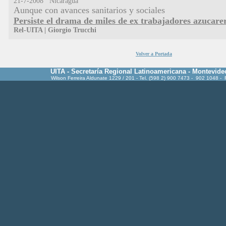
21-7-2008 Nicaragua
Aunque con avances sanitarios y sociales
Persiste el drama de miles de ex trabajadores azucare
Rel-UITA
|
Giorgio Trucchi
Volver a Portada
UITA - Secretaría Regional Latinoamericana - Montevide
Wilson Ferreira Aldunate 1229 / 201 - Tel. (598 2) 900 7473 - 902 1048 -