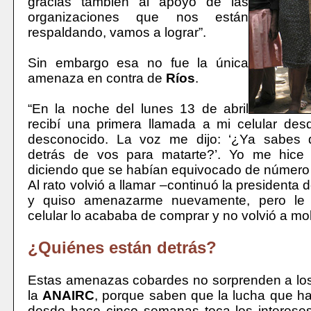
gracias también al apoyo de las
organizaciones que nos están
respaldando, vamos a lograr”.
Sin embargo esa no fue la única
amenaza en contra de
Ríos
.
“En la noche del lunes 13 de abril
recibí una primera llamada a mi celular de
desconocido. La voz me dijo: ‘¿Ya sabes
detrás de vos para matarte?’. Yo me hice 
diciendo que se habían equivocado de número 
Al rato volvió a llamar –continuó la presidenta 
y quiso amenazarme nuevamente, pero le 
celular lo acababa de comprar y no volvió a mo
¿Quiénes están detrás?
Estas amenazas cobardes no sorprenden a lo
la
ANAIRC
, porque saben que la lucha que h
desde hace cinco semanas toca los interese