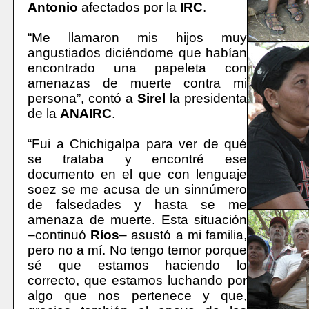
Antonio
afectados por la
IRC
.
“Me llamaron mis hijos muy
angustiados diciéndome que habían
encontrado una papeleta con
amenazas de muerte contra mi
persona”, contó a
Sirel
la presidenta
de la
ANAIRC
.
“Fui a Chichigalpa para ver de qué
se trataba y encontré ese
documento en el que con lenguaje
soez se me acusa de un sinnúmero
de falsedades y hasta se me
amenaza de muerte. Esta situación
–continuó
Ríos
– asustó a mi familia,
pero no a mí. No tengo temor porque
sé que estamos haciendo lo
correcto, que estamos luchando por
algo que nos pertenece y que,