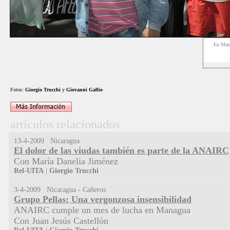
En Man
Fotos:
Giorgio
Trucchi
y
Giovanni
Gallio
artículos relacionados
13-4-2009 Nicaragua
El dolor de las viudas también es parte de la ANAIRC
Con María Danelia Jiménez
Rel
-
UITA
|
Giorgio
Trucchi
3-4-2009 Nicaragua - Cañeros
Grupo Pellas: Una vergonzosa insensibilidad
ANAIRC cumple un mes de lucha en Managua
Con Juan Jesús Castellón