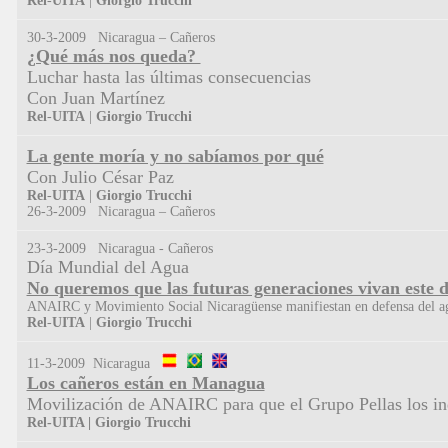
Rel
-
UITA
|
Giorgio
Trucchi
30-3-2009 Nicaragua – Cañeros
¿Qué más nos queda?
Luchar hasta las últimas consecuencias
Con Juan Martínez
Rel
-
UITA
|
Giorgio
Trucchi
La gente moría y no sabíamos por qué
Con Julio César Paz
Rel
-
UITA
|
Giorgio Trucchi
26-3-2009 Nicaragua – Cañeros
23-3-2009 Nicaragua - Cañeros
Día Mundial del Agua
No queremos que las futuras generaciones vivan este
ANAIRC y Movimiento Social Nicaragüense manifiestan en defensa del a
Rel
-
UITA
|
Giorgio
Trucchi
11-3-2009 Nicaragua
Los cañeros están en Managua
Movilización de ANAIRC para que el Grupo Pellas los 
Rel-UITA |
Giorgio
Trucchi