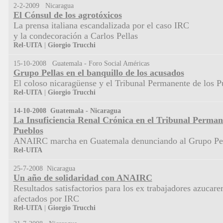
2-2-2009 Nicaragua
El Cónsul de los agrotóxicos
La prensa italiana escandalizada por el caso IRC
y la condecoración a Carlos Pellas
Rel
-
UITA
|
Giorgio
Trucchi
15-10-2008 Guatemala - Foro Social Américas
Grupo Pellas en el banquillo de los acusados
El coloso nicaragüense y el Tribunal Permanente de los P
Rel-UITA
|
Giorgio Trucchi
14-10-2008 Guatemala - Nicaragua
La Insuficiencia Renal Crónica en el Tribunal Perman
Pueblos
ANAIRC marcha en Guatemala denunciando
al Grupo Pe
Rel-UITA
25-7-2008 Nicaragua
Un año de solidaridad con ANAIRC
Resultados satisfactorios para los ex trabajadores azucare
afectados
por IRC
Rel-UITA
|
Giorgio Trucchi