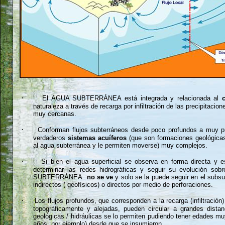
·
El AGUA SUBTERRÁNEA está integrada y relacionada al
naturaleza a través de recarga por infiltración de las precipitacio
muy cercanas.
·
Conforman flujos subterráneos desde poco profundos a muy p
verdaderos
sistemas
acuíferos
(que son formaciones geológica
al agua subterránea y le permiten moverse) muy complejos.
·
Si bien el agua superficial se observa en forma directa y es
determinar las redes hidrográficas y seguir su evolución sobre
SUBTERRÁNEA
no se ve
y solo se la puede seguir en el subsu
indirectos ( geofísicos) o directos por medio de perforaciones.
·
Los flujos profundos, que corresponden a la recarga (infiltració
topográficamente y alejadas, pueden circular a grandes distan
geológicas / hidráulicas se lo permiten pudiendo tener edades m
años, por ejemplo) desde que se insumieron.