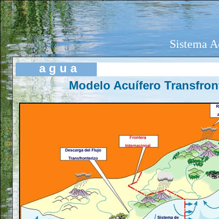
Sistema A
a
g
u a
Modelo Acuífero Transfron