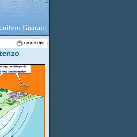
cuífero Guaraní
terizo