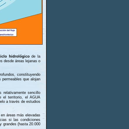
ciclo hidrológico
de la
nes desde áreas lejanas o
rofundos, constituyendo
s permeables que alojan
 relativamente sencillo
 el territorio, el AGUA
elo a través de estudios
n) en áreas más elevadas
cias si las condiciones
uy grandes (hasta 20.000