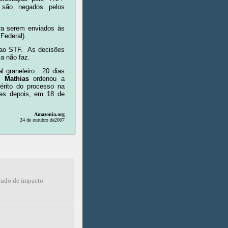
 são negados pelos
ra serem enviados às
Federal).
 ao STF. As decisões
a não faz.
 graneleiro. 20 dias
 Mathias
ordenou a
érito do processo na
ses depois, em 18 de
Amazonia.org
24 de outubro de2007
studo de impacto