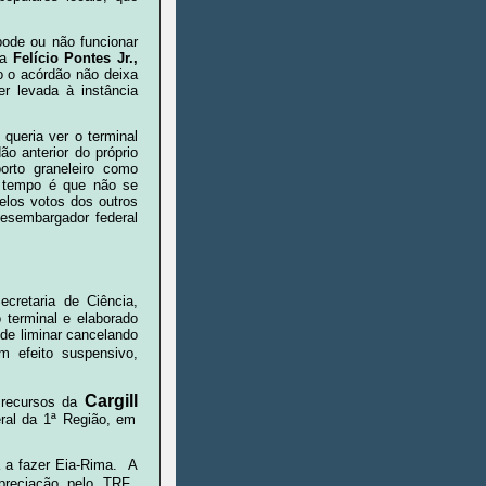
pode ou não funcionar
ma
Felício Pontes Jr.,
o o acórdão não deixa
r levada à instância
, queria ver o terminal
o anterior do próprio
orto graneleiro como
o tempo é que não se
elos votos dos outros
esembargador federal
cretaria de Ciência,
 terminal e elaborado
e liminar cancelando
m efeito suspensivo,
Cargill
 recursos da
eral da 1ª Região, em
 a fazer Eia-Rima. A
preciação pelo TRF.