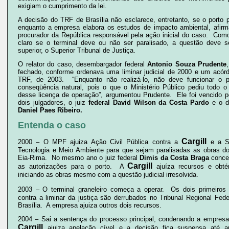
exigiam o cumprimento da lei.
A decisão do TRF de Brasília não esclarece, entretanto, se o porto 
enquanto a empresa elabora os estudos de impacto ambiental, afir
procurador da República responsável pela ação inicial do caso. Com
claro se o terminal deve ou não ser paralisado, a questão deve se
superior, o Superior Tribunal de Justiça.
O relator do caso, desembargador federal
Antonio Souza Prudente
fechado, conforme ordenava uma liminar judicial de 2000 e um acórdã
TRF, de 2003. “Enquanto não realizá-lo, não deve funcionar o p
conseqüência natural, pois o que o Ministério Público pediu todo 
desse licença de operação”, argumentou Prudente. Ele foi vencido p
dois julgadores, o juiz
federal David Wilson da Costa Pardo
e o d
Daniel Paes Ribeiro.
Entenda o caso
Cargill
2000 – O MPF ajuiza Ação Civil Pública contra a
e a Se
Tecnologia e Meio Ambiente para que sejam paralisadas as obras do
Eia-Rima. No mesmo ano o juiz federal
Dimis da Costa Braga
conced
Cargill
as autorizações para o porto. A
ajuíza recursos e obté
iniciando as obras mesmo com a questão judicial irresolvida.
2003 – O terminal graneleiro começa a operar. Os dois primeiros
contra a liminar da justiça são derrubados no Tribunal Regional Fed
Brasília. A empresa ajuiza outros dois recursos.
2004 – Sai a sentença do processo principal, condenando a empresa
Cargill
ajuiza apelação cível e a decisão fica suspensa até a