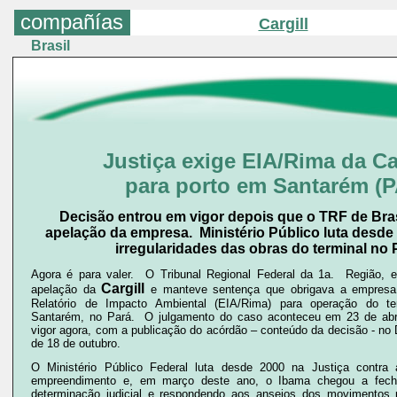
compañías
Cargill
Brasil
Justiça exige EIA/Rima da Ca
para porto em Santarém (P
Decisão entrou em vigor depois que o TRF de Bras
apelação da empresa. Ministério Público luta desde
irregularidades das obras do terminal no 
Agora é para valer. O Tribunal Regional Federal da 1a. Região, em
Cargill
apelação da
e manteve sentença que obrigava a empresa 
Relatório de Impacto Ambiental (EIA/Rima) para operação do te
Santarém, no Pará. O julgamento do caso aconteceu em 23 de abr
vigor agora, com a publicação do acórdão – conteúdo da decisão - no D
de 18 de outubro.
O Ministério Público Federal luta desde 2000 na Justiça contra a
empreendimento e, em março deste ano, o Ibama chegou a fecha
determinação judicial e respondendo aos anseios dos movimentos p