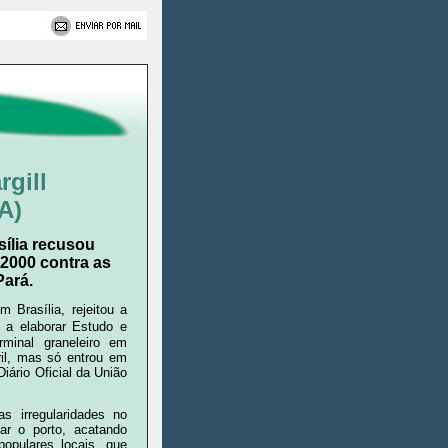
rgill
A)
ília recusou
 2000 contra as
Pará.
 Brasília, rejeitou a
a elaborar Estudo e
rminal graneleiro em
il, mas só entrou em
iário Oficial da União
s irregularidades no
r o porto, acatando
opulares locais, que