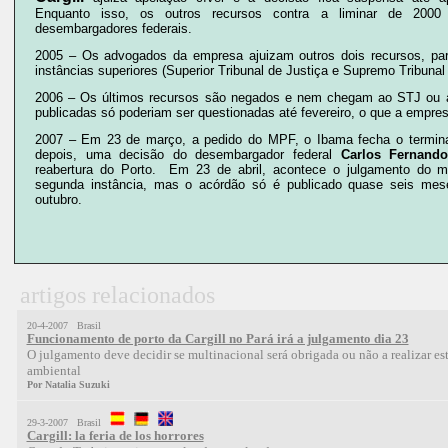
Enquanto isso, os outros recursos contra a liminar de 2000
desembargadores federais.
2005 – Os advogados da empresa ajuizam outros dois recursos, pa
instâncias superiores (Superior Tribunal de Justiça e Supremo Tribunal 
2006 – Os últimos recursos são negados e nem chegam ao STJ ou
publicadas só poderiam ser questionadas até fevereiro, o que a empres
2007 – Em 23 de março, a pedido do MPF, o Ibama fecha o terminal
depois, uma decisão do desembargador federal
Carlos Fernando
reabertura do Porto. Em 23 de abril, acontece o julgamento do m
segunda instância, mas o acórdão só é publicado quase seis me
outubro.
artigos relacionados
20-4-2007 Brasil
Funcionamento de porto da Cargill no Pará irá a julgamento dia 23
O julgamento deve decidir se multinacional será obrigada ou não a realizar e
ambiental
Por Natalia Suzuki
29-3-2007 Brasil
Cargill: la feria de los horrores