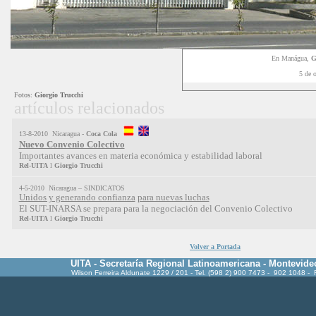
En Manágua,
G
5 de 
Fotos:
Giorgio Trucchi
artículos relacionados
13-8-2010 Nicaragua -
Coca
Cola
Nuevo Convenio Colectivo
Importantes avances en materia económica y estabilidad laboral
Rel
-
UITA
l
Giorgio
Trucchi
4-5-2010 Nicaragua – SINDICATOS
Unidos y generando confianza
para nuevas luchas
El SUT-INARSA se prepara para la negociación del Convenio Colectivo
Rel
-
UITA
l
Giorgio
Trucchi
Volver a Portada
UITA - Secretaría Regional Latinoamericana - Montevide
Wilson Ferreira Aldunate 1229 / 201 - Tel. (598 2) 900 7473 - 902 1048 -