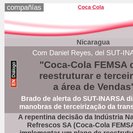
compañías
Coca Cola
Nicaragua
Com Daniel Reyes, del SUT-I
"Coca-Cola FEMSA 
reestruturar e terceir
a área de Vendas
Brado de alerta do SUT-INARSA
d
manobras de terceirização da tran
A repentina decisão da Indústria
Na
Refrescos SA
(Coca-Cola FEMSA