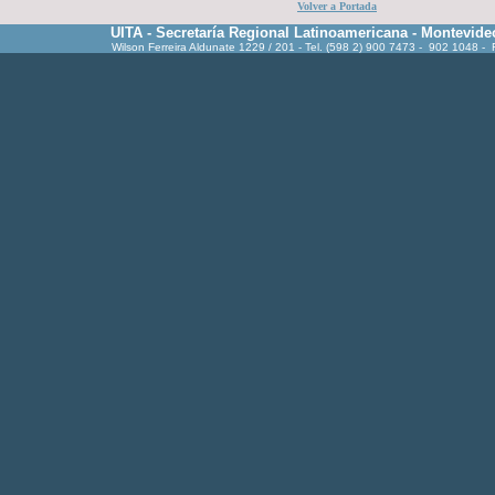
Volver a Portada
UITA - Secretaría Regional Latinoamericana - Montevide
Wilson Ferreira Aldunate 1229 / 201 - Tel. (598 2) 900 7473 - 902 1048 -