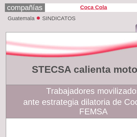
compañías
Coca Cola
●
Guatemala
SINDICATOS
STECSA calienta moto
Trabajadores movilizado
ante estrategia dilatoria de C
FEMSA