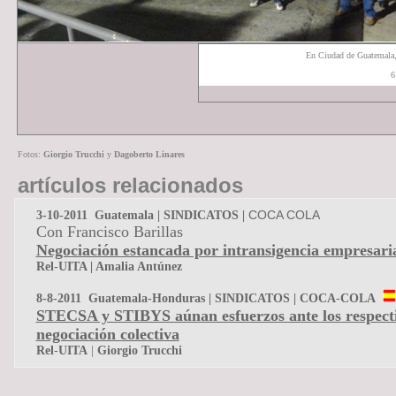
En Ciudad de Guatemala
6
Fotos:
Giorgio Trucchi
y
Dagoberto Linares
artículos relacionados
COCA
COLA
3-10-2011 Guatemala | SINDICATOS |
Con Francisco Barillas
Negociación estancada por intransigencia empresari
Rel-UITA | Amalia Antúnez
8-8-2011 Guatemala-Honduras | SINDICATOS |
COCA
-
COLA
STECSA y STIBYS aúnan esfuerzos ante los respecti
negociación colectiva
Rel
-
UITA
|
Giorgio
Trucchi