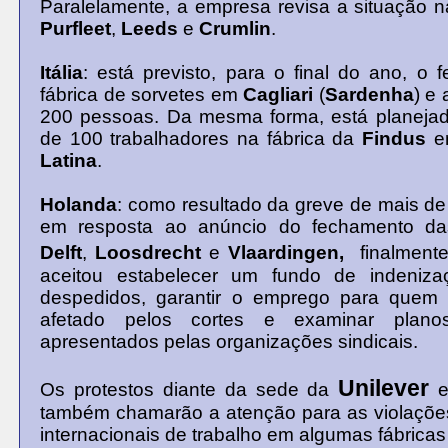
Paralelamente, a empresa revisa a situação n
Purfleet
,
Leeds
e
Crumlin
.
Itália
:
está previsto, para o final do ano, o
fábrica de sorvetes em
Cagliari
(
Sardenha
) e
200 pessoas. Da mesma forma, está planeja
de 100 trabalhadores na fábrica da
Findus
e
Latina
.
Holanda
: como resultado da greve de mais d
em resposta ao anúncio do fechamento das
Delft
,
Loosdrecht
e
Vlaardingen,
finalment
aceitou estabelecer um fundo de indeniz
despedidos, garantir o emprego para quem 
afetado pelos cortes e examinar planos 
apresentados pelas organizações sindicais.
Unilever
Os protestos diante da sede da
também chamarão a atenção para as violaçõ
internacionais de trabalho em algumas fábrica