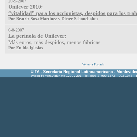
20-9-2007
Unilever 2010:
“vitalidad” para los accionistas, despidos para los tra
Por Beatriz Sosa Martínez y Dieter Schonebohm
6-8-2007
La perinola de Unilever:
Más euros, más despidos, menos fábricas
Por Enildo Iglesias
Volver a Portada
UITA - Secretaría Regional Latinoamericana - Montevide
Wilson Ferreira Aldunate 1229 / 201 - Tel. (598 2) 900 7473 - 902 1048 -